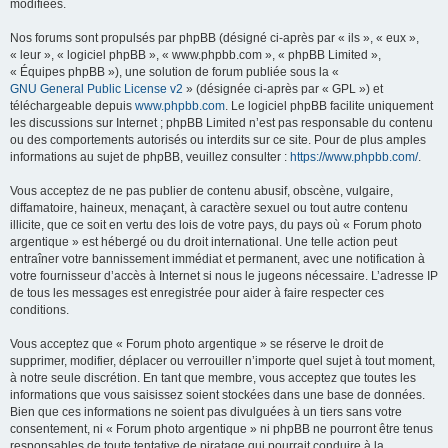
modifiées.
Nos forums sont propulsés par phpBB (désigné ci-après par « ils », « eux »,
« leur », « logiciel phpBB », « www.phpbb.com », « phpBB Limited »,
« Équipes phpBB »), une solution de forum publiée sous la «
GNU General Public License v2
» (désignée ci-après par « GPL ») et
téléchargeable depuis
www.phpbb.com
. Le logiciel phpBB facilite uniquement
les discussions sur Internet ; phpBB Limited n’est pas responsable du contenu
ou des comportements autorisés ou interdits sur ce site. Pour de plus amples
informations au sujet de phpBB, veuillez consulter :
https://www.phpbb.com/
.
Vous acceptez de ne pas publier de contenu abusif, obscène, vulgaire,
diffamatoire, haineux, menaçant, à caractère sexuel ou tout autre contenu
illicite, que ce soit en vertu des lois de votre pays, du pays où « Forum photo
argentique » est hébergé ou du droit international. Une telle action peut
entraîner votre bannissement immédiat et permanent, avec une notification à
votre fournisseur d’accès à Internet si nous le jugeons nécessaire. L’adresse IP
de tous les messages est enregistrée pour aider à faire respecter ces
conditions.
Vous acceptez que « Forum photo argentique » se réserve le droit de
supprimer, modifier, déplacer ou verrouiller n’importe quel sujet à tout moment,
à notre seule discrétion. En tant que membre, vous acceptez que toutes les
informations que vous saisissez soient stockées dans une base de données.
Bien que ces informations ne soient pas divulguées à un tiers sans votre
consentement, ni « Forum photo argentique » ni phpBB ne pourront être tenus
responsables de toute tentative de piratage qui pourrait conduire à la