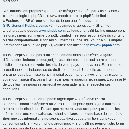
modifiées.
Nos forums sont propulsés par phpBB (désigné ci-après par « ils », « eux »,
« leur », « logiciel phpBB », « www.phpbb.com », « phpBB Limited »,
« Équipes phpBB »), une solution de forum publiée sous la «
GNU General Public License v2
» (désignée ci-après par « GPL ») et
téléchargeable depuis
www.phpbb.com
. Le logiciel phpBB facilite uniquement
les discussions sur Internet ; phpBB Limited n’est pas responsable du contenu
ou des comportements autorisés ou interdits sur ce site. Pour de plus amples
informations au sujet de phpBB, veuillez consulter :
https://www.phpbb.com/
.
Vous acceptez de ne pas publier de contenu abusif, obscène, vulgaire,
diffamatoire, haineux, menaçant, à caractère sexuel ou tout autre contenu
illicite, que ce soit en vertu des lois de votre pays, du pays où « Forum photo
argentique » est hébergé ou du droit international. Une telle action peut
entraîner votre bannissement immédiat et permanent, avec une notification à
votre fournisseur d’accès à Internet si nous le jugeons nécessaire. L’adresse IP
de tous les messages est enregistrée pour aider à faire respecter ces
conditions.
Vous acceptez que « Forum photo argentique » se réserve le droit de
supprimer, modifier, déplacer ou verrouiller n’importe quel sujet à tout moment,
à notre seule discrétion. En tant que membre, vous acceptez que toutes les
informations que vous saisissez soient stockées dans une base de données.
Bien que ces informations ne soient pas divulguées à un tiers sans votre
consentement, ni « Forum photo argentique » ni phpBB ne pourront être tenus
responsables de toute tentative de piratage qui pourrait conduire à la