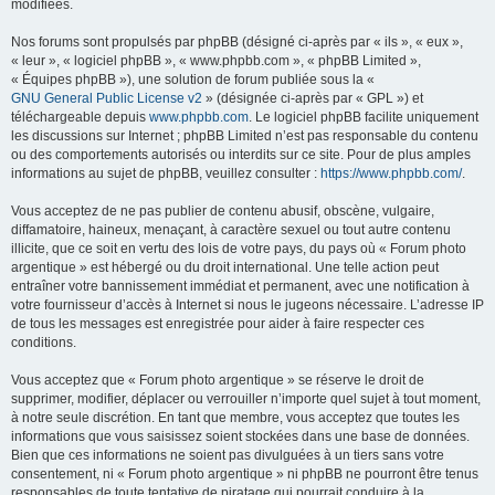
modifiées.
Nos forums sont propulsés par phpBB (désigné ci-après par « ils », « eux »,
« leur », « logiciel phpBB », « www.phpbb.com », « phpBB Limited »,
« Équipes phpBB »), une solution de forum publiée sous la «
GNU General Public License v2
» (désignée ci-après par « GPL ») et
téléchargeable depuis
www.phpbb.com
. Le logiciel phpBB facilite uniquement
les discussions sur Internet ; phpBB Limited n’est pas responsable du contenu
ou des comportements autorisés ou interdits sur ce site. Pour de plus amples
informations au sujet de phpBB, veuillez consulter :
https://www.phpbb.com/
.
Vous acceptez de ne pas publier de contenu abusif, obscène, vulgaire,
diffamatoire, haineux, menaçant, à caractère sexuel ou tout autre contenu
illicite, que ce soit en vertu des lois de votre pays, du pays où « Forum photo
argentique » est hébergé ou du droit international. Une telle action peut
entraîner votre bannissement immédiat et permanent, avec une notification à
votre fournisseur d’accès à Internet si nous le jugeons nécessaire. L’adresse IP
de tous les messages est enregistrée pour aider à faire respecter ces
conditions.
Vous acceptez que « Forum photo argentique » se réserve le droit de
supprimer, modifier, déplacer ou verrouiller n’importe quel sujet à tout moment,
à notre seule discrétion. En tant que membre, vous acceptez que toutes les
informations que vous saisissez soient stockées dans une base de données.
Bien que ces informations ne soient pas divulguées à un tiers sans votre
consentement, ni « Forum photo argentique » ni phpBB ne pourront être tenus
responsables de toute tentative de piratage qui pourrait conduire à la