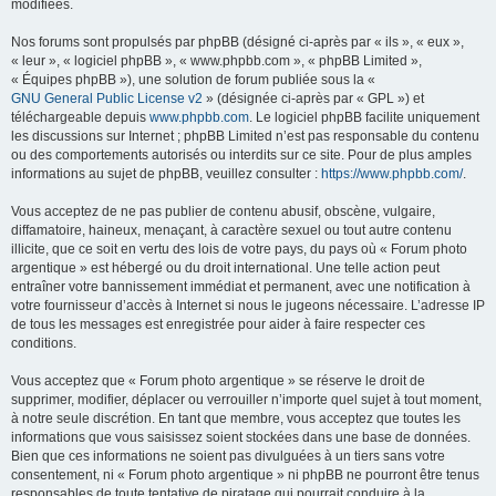
modifiées.
Nos forums sont propulsés par phpBB (désigné ci-après par « ils », « eux »,
« leur », « logiciel phpBB », « www.phpbb.com », « phpBB Limited »,
« Équipes phpBB »), une solution de forum publiée sous la «
GNU General Public License v2
» (désignée ci-après par « GPL ») et
téléchargeable depuis
www.phpbb.com
. Le logiciel phpBB facilite uniquement
les discussions sur Internet ; phpBB Limited n’est pas responsable du contenu
ou des comportements autorisés ou interdits sur ce site. Pour de plus amples
informations au sujet de phpBB, veuillez consulter :
https://www.phpbb.com/
.
Vous acceptez de ne pas publier de contenu abusif, obscène, vulgaire,
diffamatoire, haineux, menaçant, à caractère sexuel ou tout autre contenu
illicite, que ce soit en vertu des lois de votre pays, du pays où « Forum photo
argentique » est hébergé ou du droit international. Une telle action peut
entraîner votre bannissement immédiat et permanent, avec une notification à
votre fournisseur d’accès à Internet si nous le jugeons nécessaire. L’adresse IP
de tous les messages est enregistrée pour aider à faire respecter ces
conditions.
Vous acceptez que « Forum photo argentique » se réserve le droit de
supprimer, modifier, déplacer ou verrouiller n’importe quel sujet à tout moment,
à notre seule discrétion. En tant que membre, vous acceptez que toutes les
informations que vous saisissez soient stockées dans une base de données.
Bien que ces informations ne soient pas divulguées à un tiers sans votre
consentement, ni « Forum photo argentique » ni phpBB ne pourront être tenus
responsables de toute tentative de piratage qui pourrait conduire à la