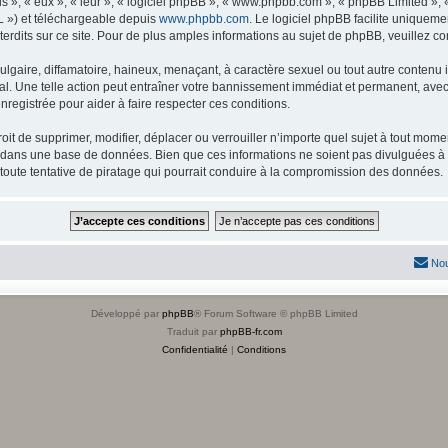
s », « eux », « leur », « logiciel phpBB », « www.phpbb.com », « phpBB Limited »,
L ») et téléchargeable depuis
www.phpbb.com
. Le logiciel phpBB facilite uniqueme
dits sur ce site. Pour de plus amples informations au sujet de phpBB, veuillez co
gaire, diffamatoire, haineux, menaçant, à caractère sexuel ou tout autre contenu ill
l. Une telle action peut entraîner votre bannissement immédiat et permanent, avec u
registrée pour aider à faire respecter ces conditions.
it de supprimer, modifier, déplacer ou verrouiller n’importe quel sujet à tout mome
s dans une base de données. Bien que ces informations ne soient pas divulguées à 
toute tentative de piratage qui pourrait conduire à la compromission des données.
Nou
Développé par
phpBB
® Forum Software © phpBB Limited
Traduit par
phpBB-fr.com
Confidentialité
|
Conditions