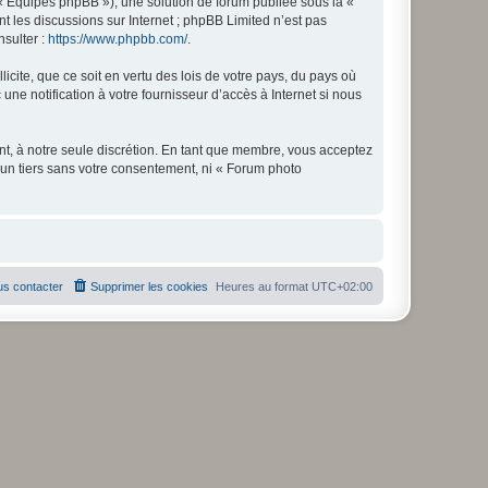
 « Équipes phpBB »), une solution de forum publiée sous la «
nt les discussions sur Internet ; phpBB Limited n’est pas
nsulter :
https://www.phpbb.com/
.
icite, que ce soit en vertu des lois de votre pays, du pays où
ne notification à votre fournisseur d’accès à Internet si nous
nt, à notre seule discrétion. En tant que membre, vous acceptez
un tiers sans votre consentement, ni « Forum photo
s contacter
Supprimer les cookies
Heures au format
UTC+02:00