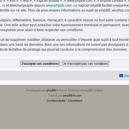
s », « eux », « leur », « logiciel phpBB », « www.phpbb.com », « phpBB Limited »,
L ») et téléchargeable depuis
www.phpbb.com
. Le logiciel phpBB facilite uniqueme
dits sur ce site. Pour de plus amples informations au sujet de phpBB, veuillez co
gaire, diffamatoire, haineux, menaçant, à caractère sexuel ou tout autre contenu ill
l. Une telle action peut entraîner votre bannissement immédiat et permanent, avec u
registrée pour aider à faire respecter ces conditions.
it de supprimer, modifier, déplacer ou verrouiller n’importe quel sujet à tout mome
s dans une base de données. Bien que ces informations ne soient pas divulguées à 
toute tentative de piratage qui pourrait conduire à la compromission des données.
Nou
Développé par
phpBB
® Forum Software © phpBB Limited
Traduit par
phpBB-fr.com
Confidentialité
|
Conditions