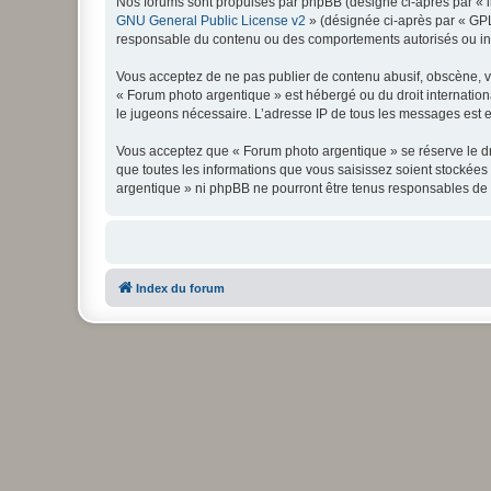
Nos forums sont propulsés par phpBB (désigné ci-après par « il
GNU General Public License v2
» (désignée ci-après par « GP
responsable du contenu ou des comportements autorisés ou inter
Vous acceptez de ne pas publier de contenu abusif, obscène, vul
« Forum photo argentique » est hébergé ou du droit internationa
le jugeons nécessaire. L’adresse IP de tous les messages est en
Vous acceptez que « Forum photo argentique » se réserve le dro
que toutes les informations que vous saisissez soient stockée
argentique » ni phpBB ne pourront être tenus responsables de 
Index du forum