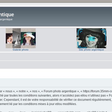
ntique
 argentique
Galerie photo
Site photo argentique
 « nous », « notre », « nos », « Forum photo argentique », « https://forum.35mm-c
lié par toutes les conditions suivantes, alors n’accédez pas et/ou n’utilisez pas 
er. Cependant, il est de votre responsabilité de vérifier ce document régulièrement,
lement lié par les conditions mises à jour et/ou modifiées.