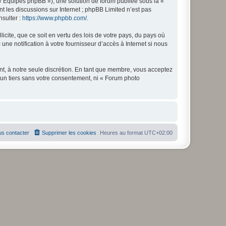
 « Équipes phpBB »), une solution de forum publiée sous la «
nt les discussions sur Internet ; phpBB Limited n’est pas
nsulter :
https://www.phpbb.com/
.
icite, que ce soit en vertu des lois de votre pays, du pays où
ne notification à votre fournisseur d’accès à Internet si nous
nt, à notre seule discrétion. En tant que membre, vous acceptez
un tiers sans votre consentement, ni « Forum photo
s contacter
Supprimer les cookies
Heures au format
UTC+02:00