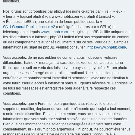
modifiées.
Nos forums sont propulsés par phpBB (désigné ci-après par « ils », « eux »,
« leur », « logiciel phpBB », « www.phpbb.com », « phpBB Limited »,
« Équipes phpBB »), une solution de forum publiée sous la «
GNU General Public License v2
» (désignée ci-après par « GPL ») et
téléchargeable depuis
www.phpbb.com
. Le logiciel phpBB facilite uniquement
les discussions sur Internet ; phpBB Limited n’est pas responsable du contenu
ou des comportements autorisés ou interdits sur ce site. Pour de plus amples
informations au sujet de phpBB, veuillez consulter :
https://www.phpbb.com/
.
Vous acceptez de ne pas publier de contenu abusif, obscène, vulgaire,
diffamatoire, haineux, menaçant, à caractère sexuel ou tout autre contenu
illicite, que ce soit en vertu des lois de votre pays, du pays où « Forum photo
argentique » est hébergé ou du droit international. Une telle action peut
entraîner votre bannissement immédiat et permanent, avec une notification à
votre fournisseur d’accès à Internet si nous le jugeons nécessaire. L’adresse IP
de tous les messages est enregistrée pour aider à faire respecter ces
conditions.
Vous acceptez que « Forum photo argentique » se réserve le droit de
supprimer, modifier, déplacer ou verrouiller n’importe quel sujet à tout moment,
à notre seule discrétion. En tant que membre, vous acceptez que toutes les
informations que vous saisissez soient stockées dans une base de données.
Bien que ces informations ne soient pas divulguées à un tiers sans votre
consentement, ni « Forum photo argentique » ni phpBB ne pourront être tenus
responsables de toute tentative de piratage qui pourrait conduire à la