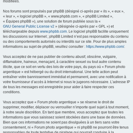
modifiées.
Nos forums sont propulsés par phpBB (désigné ci-après par « ils », « eux »,
« leur », « logiciel phpBB », « www.phpbb.com », « phpBB Limited »,
« Équipes phpBB »), une solution de forum publiée sous la «
GNU General Public License v2
» (désignée ci-après par « GPL ») et
téléchargeable depuis
www.phpbb.com
. Le logiciel phpBB facilite uniquement
les discussions sur Internet ; phpBB Limited n’est pas responsable du contenu
ou des comportements autorisés ou interdits sur ce site. Pour de plus amples
informations au sujet de phpBB, veuillez consulter :
https://www.phpbb.com/
.
Vous acceptez de ne pas publier de contenu abusif, obscène, vulgaire,
diffamatoire, haineux, menaçant, à caractère sexuel ou tout autre contenu
illicite, que ce soit en vertu des lois de votre pays, du pays où « Forum photo
argentique » est hébergé ou du droit international. Une telle action peut
entraîner votre bannissement immédiat et permanent, avec une notification à
votre fournisseur d’accès à Internet si nous le jugeons nécessaire. L’adresse IP
de tous les messages est enregistrée pour aider à faire respecter ces
conditions.
Vous acceptez que « Forum photo argentique » se réserve le droit de
supprimer, modifier, déplacer ou verrouiller n’importe quel sujet à tout moment,
à notre seule discrétion. En tant que membre, vous acceptez que toutes les
informations que vous saisissez soient stockées dans une base de données.
Bien que ces informations ne soient pas divulguées à un tiers sans votre
consentement, ni « Forum photo argentique » ni phpBB ne pourront être tenus
responsables de toute tentative de piratage qui pourrait conduire à la