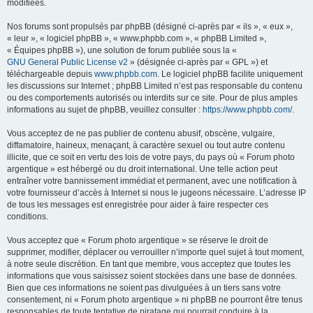
modifiées.
Nos forums sont propulsés par phpBB (désigné ci-après par « ils », « eux »,
« leur », « logiciel phpBB », « www.phpbb.com », « phpBB Limited »,
« Équipes phpBB »), une solution de forum publiée sous la «
GNU General Public License v2
» (désignée ci-après par « GPL ») et
téléchargeable depuis
www.phpbb.com
. Le logiciel phpBB facilite uniquement
les discussions sur Internet ; phpBB Limited n’est pas responsable du contenu
ou des comportements autorisés ou interdits sur ce site. Pour de plus amples
informations au sujet de phpBB, veuillez consulter :
https://www.phpbb.com/
.
Vous acceptez de ne pas publier de contenu abusif, obscène, vulgaire,
diffamatoire, haineux, menaçant, à caractère sexuel ou tout autre contenu
illicite, que ce soit en vertu des lois de votre pays, du pays où « Forum photo
argentique » est hébergé ou du droit international. Une telle action peut
entraîner votre bannissement immédiat et permanent, avec une notification à
votre fournisseur d’accès à Internet si nous le jugeons nécessaire. L’adresse IP
de tous les messages est enregistrée pour aider à faire respecter ces
conditions.
Vous acceptez que « Forum photo argentique » se réserve le droit de
supprimer, modifier, déplacer ou verrouiller n’importe quel sujet à tout moment,
à notre seule discrétion. En tant que membre, vous acceptez que toutes les
informations que vous saisissez soient stockées dans une base de données.
Bien que ces informations ne soient pas divulguées à un tiers sans votre
consentement, ni « Forum photo argentique » ni phpBB ne pourront être tenus
responsables de toute tentative de piratage qui pourrait conduire à la