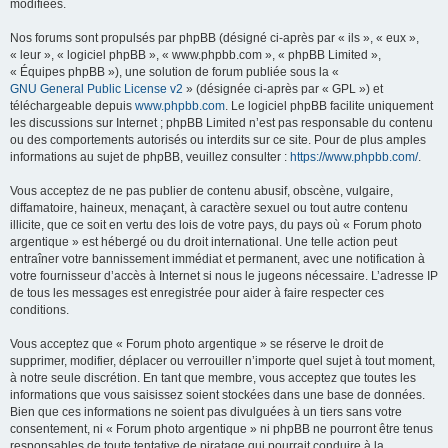
modifiées.
Nos forums sont propulsés par phpBB (désigné ci-après par « ils », « eux »,
« leur », « logiciel phpBB », « www.phpbb.com », « phpBB Limited »,
« Équipes phpBB »), une solution de forum publiée sous la «
GNU General Public License v2
» (désignée ci-après par « GPL ») et
téléchargeable depuis
www.phpbb.com
. Le logiciel phpBB facilite uniquement
les discussions sur Internet ; phpBB Limited n’est pas responsable du contenu
ou des comportements autorisés ou interdits sur ce site. Pour de plus amples
informations au sujet de phpBB, veuillez consulter :
https://www.phpbb.com/
.
Vous acceptez de ne pas publier de contenu abusif, obscène, vulgaire,
diffamatoire, haineux, menaçant, à caractère sexuel ou tout autre contenu
illicite, que ce soit en vertu des lois de votre pays, du pays où « Forum photo
argentique » est hébergé ou du droit international. Une telle action peut
entraîner votre bannissement immédiat et permanent, avec une notification à
votre fournisseur d’accès à Internet si nous le jugeons nécessaire. L’adresse IP
de tous les messages est enregistrée pour aider à faire respecter ces
conditions.
Vous acceptez que « Forum photo argentique » se réserve le droit de
supprimer, modifier, déplacer ou verrouiller n’importe quel sujet à tout moment,
à notre seule discrétion. En tant que membre, vous acceptez que toutes les
informations que vous saisissez soient stockées dans une base de données.
Bien que ces informations ne soient pas divulguées à un tiers sans votre
consentement, ni « Forum photo argentique » ni phpBB ne pourront être tenus
responsables de toute tentative de piratage qui pourrait conduire à la