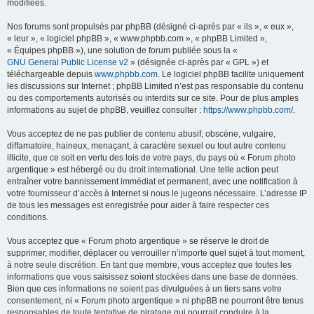
modifiées.
Nos forums sont propulsés par phpBB (désigné ci-après par « ils », « eux »,
« leur », « logiciel phpBB », « www.phpbb.com », « phpBB Limited »,
« Équipes phpBB »), une solution de forum publiée sous la «
GNU General Public License v2
» (désignée ci-après par « GPL ») et
téléchargeable depuis
www.phpbb.com
. Le logiciel phpBB facilite uniquement
les discussions sur Internet ; phpBB Limited n’est pas responsable du contenu
ou des comportements autorisés ou interdits sur ce site. Pour de plus amples
informations au sujet de phpBB, veuillez consulter :
https://www.phpbb.com/
.
Vous acceptez de ne pas publier de contenu abusif, obscène, vulgaire,
diffamatoire, haineux, menaçant, à caractère sexuel ou tout autre contenu
illicite, que ce soit en vertu des lois de votre pays, du pays où « Forum photo
argentique » est hébergé ou du droit international. Une telle action peut
entraîner votre bannissement immédiat et permanent, avec une notification à
votre fournisseur d’accès à Internet si nous le jugeons nécessaire. L’adresse IP
de tous les messages est enregistrée pour aider à faire respecter ces
conditions.
Vous acceptez que « Forum photo argentique » se réserve le droit de
supprimer, modifier, déplacer ou verrouiller n’importe quel sujet à tout moment,
à notre seule discrétion. En tant que membre, vous acceptez que toutes les
informations que vous saisissez soient stockées dans une base de données.
Bien que ces informations ne soient pas divulguées à un tiers sans votre
consentement, ni « Forum photo argentique » ni phpBB ne pourront être tenus
responsables de toute tentative de piratage qui pourrait conduire à la