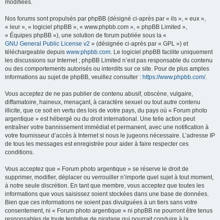
modifiées.
Nos forums sont propulsés par phpBB (désigné ci-après par « ils », « eux »,
« leur », « logiciel phpBB », « www.phpbb.com », « phpBB Limited »,
« Équipes phpBB »), une solution de forum publiée sous la «
GNU General Public License v2
» (désignée ci-après par « GPL ») et
téléchargeable depuis
www.phpbb.com
. Le logiciel phpBB facilite uniquement
les discussions sur Internet ; phpBB Limited n’est pas responsable du contenu
ou des comportements autorisés ou interdits sur ce site. Pour de plus amples
informations au sujet de phpBB, veuillez consulter :
https://www.phpbb.com/
.
Vous acceptez de ne pas publier de contenu abusif, obscène, vulgaire,
diffamatoire, haineux, menaçant, à caractère sexuel ou tout autre contenu
illicite, que ce soit en vertu des lois de votre pays, du pays où « Forum photo
argentique » est hébergé ou du droit international. Une telle action peut
entraîner votre bannissement immédiat et permanent, avec une notification à
votre fournisseur d’accès à Internet si nous le jugeons nécessaire. L’adresse IP
de tous les messages est enregistrée pour aider à faire respecter ces
conditions.
Vous acceptez que « Forum photo argentique » se réserve le droit de
supprimer, modifier, déplacer ou verrouiller n’importe quel sujet à tout moment,
à notre seule discrétion. En tant que membre, vous acceptez que toutes les
informations que vous saisissez soient stockées dans une base de données.
Bien que ces informations ne soient pas divulguées à un tiers sans votre
consentement, ni « Forum photo argentique » ni phpBB ne pourront être tenus
responsables de toute tentative de piratage qui pourrait conduire à la