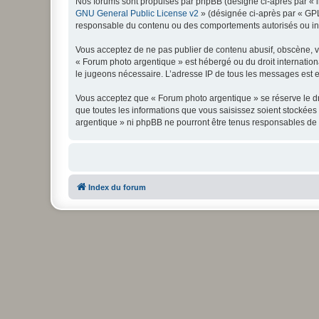
Nos forums sont propulsés par phpBB (désigné ci-après par « il
GNU General Public License v2
» (désignée ci-après par « GP
responsable du contenu ou des comportements autorisés ou inter
Vous acceptez de ne pas publier de contenu abusif, obscène, vul
« Forum photo argentique » est hébergé ou du droit internationa
le jugeons nécessaire. L’adresse IP de tous les messages est en
Vous acceptez que « Forum photo argentique » se réserve le dro
que toutes les informations que vous saisissez soient stockée
argentique » ni phpBB ne pourront être tenus responsables de 
Index du forum