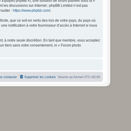
 « Équipes phpBB »), une solution de forum publiée sous la «
nt les discussions sur Internet ; phpBB Limited n’est pas
nsulter :
https://www.phpbb.com/
.
icite, que ce soit en vertu des lois de votre pays, du pays où
ne notification à votre fournisseur d’accès à Internet si nous
nt, à notre seule discrétion. En tant que membre, vous acceptez
un tiers sans votre consentement, ni « Forum photo
s contacter
Supprimer les cookies
Heures au format
UTC+02:00