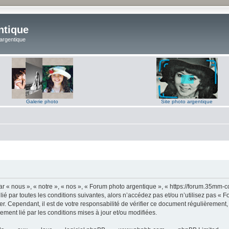
ntique
 argentique
Galerie photo
Site photo argentique
 « nous », « notre », « nos », « Forum photo argentique », « https://forum.35mm-c
lié par toutes les conditions suivantes, alors n’accédez pas et/ou n’utilisez pas 
er. Cependant, il est de votre responsabilité de vérifier ce document régulièrement,
lement lié par les conditions mises à jour et/ou modifiées.