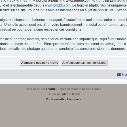
s », « eux », « leur », « logiciel phpBB », « www.phpbb.com », « phpBB Limited »,
L ») et téléchargeable depuis
www.phpbb.com
. Le logiciel phpBB facilite uniqueme
dits sur ce site. Pour de plus amples informations au sujet de phpBB, veuillez co
gaire, diffamatoire, haineux, menaçant, à caractère sexuel ou tout autre contenu ill
l. Une telle action peut entraîner votre bannissement immédiat et permanent, avec u
registrée pour aider à faire respecter ces conditions.
it de supprimer, modifier, déplacer ou verrouiller n’importe quel sujet à tout mome
s dans une base de données. Bien que ces informations ne soient pas divulguées à 
toute tentative de piratage qui pourrait conduire à la compromission des données.
Nou
Développé par
phpBB
® Forum Software © phpBB Limited
Traduit par
phpBB-fr.com
Confidentialité
|
Conditions