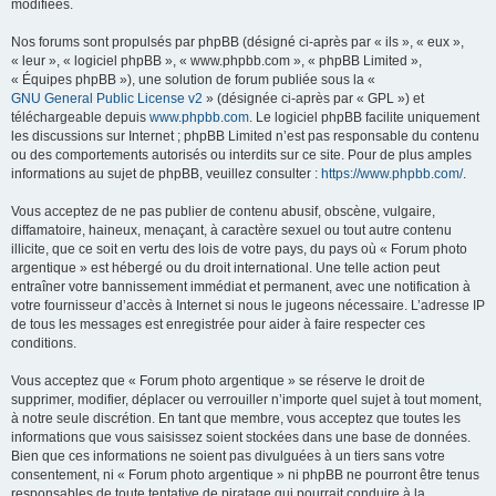
modifiées.
Nos forums sont propulsés par phpBB (désigné ci-après par « ils », « eux »,
« leur », « logiciel phpBB », « www.phpbb.com », « phpBB Limited »,
« Équipes phpBB »), une solution de forum publiée sous la «
GNU General Public License v2
» (désignée ci-après par « GPL ») et
téléchargeable depuis
www.phpbb.com
. Le logiciel phpBB facilite uniquement
les discussions sur Internet ; phpBB Limited n’est pas responsable du contenu
ou des comportements autorisés ou interdits sur ce site. Pour de plus amples
informations au sujet de phpBB, veuillez consulter :
https://www.phpbb.com/
.
Vous acceptez de ne pas publier de contenu abusif, obscène, vulgaire,
diffamatoire, haineux, menaçant, à caractère sexuel ou tout autre contenu
illicite, que ce soit en vertu des lois de votre pays, du pays où « Forum photo
argentique » est hébergé ou du droit international. Une telle action peut
entraîner votre bannissement immédiat et permanent, avec une notification à
votre fournisseur d’accès à Internet si nous le jugeons nécessaire. L’adresse IP
de tous les messages est enregistrée pour aider à faire respecter ces
conditions.
Vous acceptez que « Forum photo argentique » se réserve le droit de
supprimer, modifier, déplacer ou verrouiller n’importe quel sujet à tout moment,
à notre seule discrétion. En tant que membre, vous acceptez que toutes les
informations que vous saisissez soient stockées dans une base de données.
Bien que ces informations ne soient pas divulguées à un tiers sans votre
consentement, ni « Forum photo argentique » ni phpBB ne pourront être tenus
responsables de toute tentative de piratage qui pourrait conduire à la