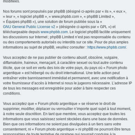
modifiées.
Nos forums sont propulsés par phpBB (désigné ci-après par « ils », « eux »,
« leur », « logiciel phpBB », « www.phpbb.com », « phpBB Limited »,
« Équipes phpBB »), une solution de forum publiée sous la «
GNU General Public License v2
» (désignée ci-après par « GPL ») et
téléchargeable depuis
www.phpbb.com
. Le logiciel phpBB facilite uniquement
les discussions sur Internet ; phpBB Limited n’est pas responsable du contenu
ou des comportements autorisés ou interdits sur ce site. Pour de plus amples
informations au sujet de phpBB, veuillez consulter :
https://www.phpbb.com/
.
Vous acceptez de ne pas publier de contenu abusif, obscène, vulgaire,
diffamatoire, haineux, menaçant, à caractère sexuel ou tout autre contenu
illicite, que ce soit en vertu des lois de votre pays, du pays où « Forum photo
argentique » est hébergé ou du droit international. Une telle action peut
entraîner votre bannissement immédiat et permanent, avec une notification à
votre fournisseur d’accès à Internet si nous le jugeons nécessaire. L’adresse IP
de tous les messages est enregistrée pour aider à faire respecter ces
conditions.
Vous acceptez que « Forum photo argentique » se réserve le droit de
supprimer, modifier, déplacer ou verrouiller n’importe quel sujet à tout moment,
à notre seule discrétion. En tant que membre, vous acceptez que toutes les
informations que vous saisissez soient stockées dans une base de données.
Bien que ces informations ne soient pas divulguées à un tiers sans votre
consentement, ni « Forum photo argentique » ni phpBB ne pourront être tenus
responsables de toute tentative de piratage qui pourrait conduire à la