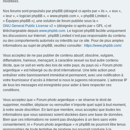
modifiées.
Nos forums sont propulsés par phpBB (désigné ci-après par « ils », « eux »,
« leur », « logiciel phpBB », « www.phpbb.com », « phpBB Limited »,
« Équipes phpBB »), une solution de forum publiée sous la «
GNU General Public License v2
» (désignée ci-après par « GPL ») et
téléchargeable depuis
www.phpbb.com
. Le logiciel phpBB facilite uniquement
les discussions sur Internet ; phpBB Limited n’est pas responsable du contenu
ou des comportements autorisés ou interdits sur ce site. Pour de plus amples
informations au sujet de phpBB, veuillez consulter :
https://www.phpbb.com/
.
Vous acceptez de ne pas publier de contenu abusif, obscène, vulgaire,
diffamatoire, haineux, menaçant, à caractère sexuel ou tout autre contenu
illicite, que ce soit en vertu des lois de votre pays, du pays où « Forum photo
argentique » est hébergé ou du droit international. Une telle action peut
entraîner votre bannissement immédiat et permanent, avec une notification à
votre fournisseur d’accès à Internet si nous le jugeons nécessaire. L’adresse IP
de tous les messages est enregistrée pour aider à faire respecter ces
conditions.
Vous acceptez que « Forum photo argentique » se réserve le droit de
supprimer, modifier, déplacer ou verrouiller n’importe quel sujet à tout moment,
à notre seule discrétion. En tant que membre, vous acceptez que toutes les
informations que vous saisissez soient stockées dans une base de données.
Bien que ces informations ne soient pas divulguées à un tiers sans votre
consentement, ni « Forum photo argentique » ni phpBB ne pourront être tenus
responsables de toute tentative de piratage qui pourrait conduire à la