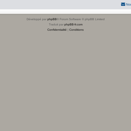
Nou
Développé par
phpBB
® Forum Software © phpBB Limited
Traduit par
phpBB-fr.com
Confidentialité
|
Conditions