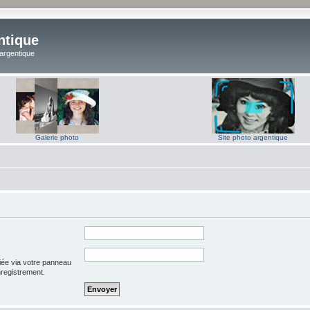
ntique
 argentique
Galerie photo
Site photo argentique
iée via votre panneau
enregistrement.