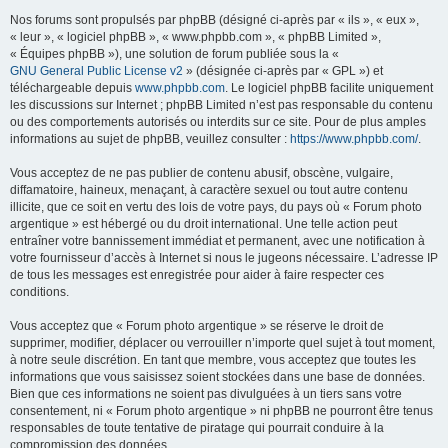
Nos forums sont propulsés par phpBB (désigné ci-après par « ils », « eux »,
« leur », « logiciel phpBB », « www.phpbb.com », « phpBB Limited »,
« Équipes phpBB »), une solution de forum publiée sous la «
GNU General Public License v2
» (désignée ci-après par « GPL ») et
téléchargeable depuis
www.phpbb.com
. Le logiciel phpBB facilite uniquement
les discussions sur Internet ; phpBB Limited n’est pas responsable du contenu
ou des comportements autorisés ou interdits sur ce site. Pour de plus amples
informations au sujet de phpBB, veuillez consulter :
https://www.phpbb.com/
.
Vous acceptez de ne pas publier de contenu abusif, obscène, vulgaire,
diffamatoire, haineux, menaçant, à caractère sexuel ou tout autre contenu
illicite, que ce soit en vertu des lois de votre pays, du pays où « Forum photo
argentique » est hébergé ou du droit international. Une telle action peut
entraîner votre bannissement immédiat et permanent, avec une notification à
votre fournisseur d’accès à Internet si nous le jugeons nécessaire. L’adresse IP
de tous les messages est enregistrée pour aider à faire respecter ces
conditions.
Vous acceptez que « Forum photo argentique » se réserve le droit de
supprimer, modifier, déplacer ou verrouiller n’importe quel sujet à tout moment,
à notre seule discrétion. En tant que membre, vous acceptez que toutes les
informations que vous saisissez soient stockées dans une base de données.
Bien que ces informations ne soient pas divulguées à un tiers sans votre
consentement, ni « Forum photo argentique » ni phpBB ne pourront être tenus
responsables de toute tentative de piratage qui pourrait conduire à la
compromission des données.