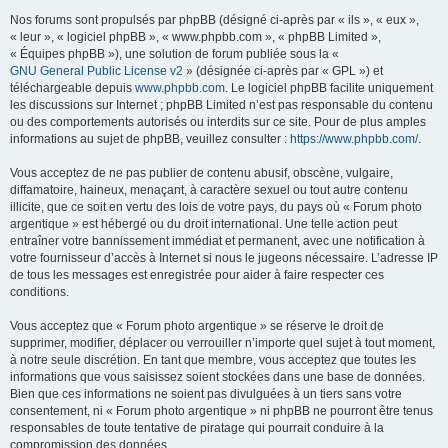
Nos forums sont propulsés par phpBB (désigné ci-après par « ils », « eux »,
« leur », « logiciel phpBB », « www.phpbb.com », « phpBB Limited »,
« Équipes phpBB »), une solution de forum publiée sous la «
GNU General Public License v2
» (désignée ci-après par « GPL ») et
téléchargeable depuis
www.phpbb.com
. Le logiciel phpBB facilite uniquement
les discussions sur Internet ; phpBB Limited n’est pas responsable du contenu
ou des comportements autorisés ou interdits sur ce site. Pour de plus amples
informations au sujet de phpBB, veuillez consulter :
https://www.phpbb.com/
.
Vous acceptez de ne pas publier de contenu abusif, obscène, vulgaire,
diffamatoire, haineux, menaçant, à caractère sexuel ou tout autre contenu
illicite, que ce soit en vertu des lois de votre pays, du pays où « Forum photo
argentique » est hébergé ou du droit international. Une telle action peut
entraîner votre bannissement immédiat et permanent, avec une notification à
votre fournisseur d’accès à Internet si nous le jugeons nécessaire. L’adresse IP
de tous les messages est enregistrée pour aider à faire respecter ces
conditions.
Vous acceptez que « Forum photo argentique » se réserve le droit de
supprimer, modifier, déplacer ou verrouiller n’importe quel sujet à tout moment,
à notre seule discrétion. En tant que membre, vous acceptez que toutes les
informations que vous saisissez soient stockées dans une base de données.
Bien que ces informations ne soient pas divulguées à un tiers sans votre
consentement, ni « Forum photo argentique » ni phpBB ne pourront être tenus
responsables de toute tentative de piratage qui pourrait conduire à la
compromission des données.