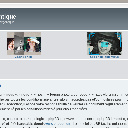
ntique
 argentique
Galerie photo
Site photo argentique
n
 « nous », « notre », « nos », « Forum photo argentique », « https://forum.35mm-c
lié par toutes les conditions suivantes, alors n’accédez pas et/ou n’utilisez pas 
er. Cependant, il est de votre responsabilité de vérifier ce document régulièrement,
lement lié par les conditions mises à jour et/ou modifiées.
s », « eux », « leur », « logiciel phpBB », « www.phpbb.com », « phpBB Limited »,
L ») et téléchargeable depuis
www.phpbb.com
. Le logiciel phpBB facilite uniqueme