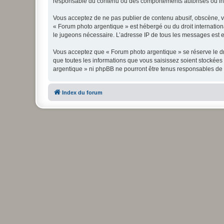
responsable du contenu ou des comportements autorisés ou inter
Vous acceptez de ne pas publier de contenu abusif, obscène, vul
« Forum photo argentique » est hébergé ou du droit internationa
le jugeons nécessaire. L’adresse IP de tous les messages est en
Vous acceptez que « Forum photo argentique » se réserve le dro
que toutes les informations que vous saisissez soient stockée
argentique » ni phpBB ne pourront être tenus responsables de 
Index du forum