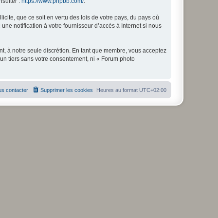
nsulter :
https://www.phpbb.com/
.
icite, que ce soit en vertu des lois de votre pays, du pays où
ne notification à votre fournisseur d’accès à Internet si nous
nt, à notre seule discrétion. En tant que membre, vous acceptez
un tiers sans votre consentement, ni « Forum photo
s contacter
Supprimer les cookies
Heures au format
UTC+02:00