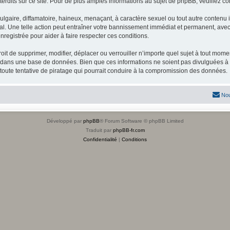
dits sur ce site. Pour de plus amples informations au sujet de phpBB, veuillez co
gaire, diffamatoire, haineux, menaçant, à caractère sexuel ou tout autre contenu ill
l. Une telle action peut entraîner votre bannissement immédiat et permanent, avec u
registrée pour aider à faire respecter ces conditions.
it de supprimer, modifier, déplacer ou verrouiller n’importe quel sujet à tout mome
s dans une base de données. Bien que ces informations ne soient pas divulguées à 
toute tentative de piratage qui pourrait conduire à la compromission des données.
Nou
Développé par
phpBB
® Forum Software © phpBB Limited
Traduit par
phpBB-fr.com
Confidentialité
|
Conditions