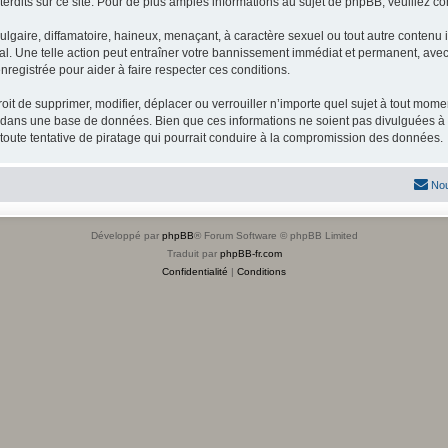
dits sur ce site. Pour de plus amples informations au sujet de phpBB, veuillez co
gaire, diffamatoire, haineux, menaçant, à caractère sexuel ou tout autre contenu ill
l. Une telle action peut entraîner votre bannissement immédiat et permanent, avec u
registrée pour aider à faire respecter ces conditions.
it de supprimer, modifier, déplacer ou verrouiller n’importe quel sujet à tout mome
s dans une base de données. Bien que ces informations ne soient pas divulguées à 
toute tentative de piratage qui pourrait conduire à la compromission des données.
Nou
Développé par
phpBB
® Forum Software © phpBB Limited
Traduit par
phpBB-fr.com
Confidentialité
|
Conditions