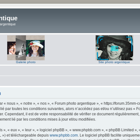
ntique
 argentique
Galerie photo
Site photo argentique
n
 « nous », « notre », « nos », « Forum photo argentique », « https://forum.35mm-c
lié par toutes les conditions suivantes, alors n’accédez pas et/ou n’utilisez pas 
er. Cependant, il est de votre responsabilité de vérifier ce document régulièrement,
lement lié par les conditions mises à jour et/ou modifiées.
s », « eux », « leur », « logiciel phpBB », « www.phpbb.com », « phpBB Limited »,
L ») et téléchargeable depuis
www.phpbb.com
. Le logiciel phpBB facilite uniqueme