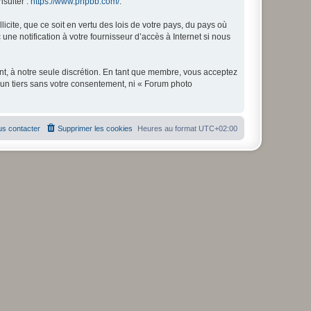
nsulter :
https://www.phpbb.com/
.
icite, que ce soit en vertu des lois de votre pays, du pays où
ne notification à votre fournisseur d’accès à Internet si nous
nt, à notre seule discrétion. En tant que membre, vous acceptez
un tiers sans votre consentement, ni « Forum photo
s contacter
Supprimer les cookies
Heures au format
UTC+02:00