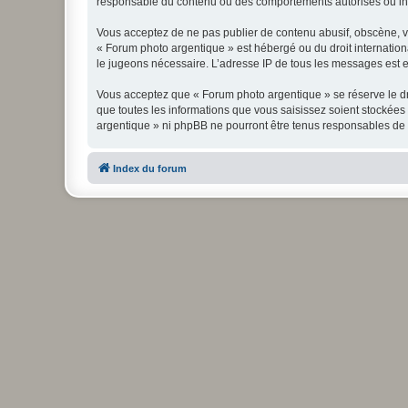
responsable du contenu ou des comportements autorisés ou inter
Vous acceptez de ne pas publier de contenu abusif, obscène, vul
« Forum photo argentique » est hébergé ou du droit internationa
le jugeons nécessaire. L’adresse IP de tous les messages est en
Vous acceptez que « Forum photo argentique » se réserve le dro
que toutes les informations que vous saisissez soient stockée
argentique » ni phpBB ne pourront être tenus responsables de 
Index du forum