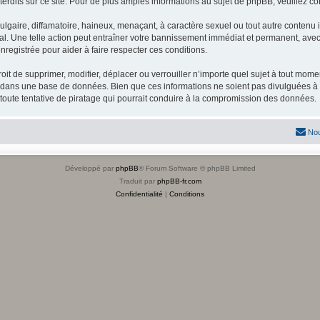
dits sur ce site. Pour de plus amples informations au sujet de phpBB, veuillez co
gaire, diffamatoire, haineux, menaçant, à caractère sexuel ou tout autre contenu ill
l. Une telle action peut entraîner votre bannissement immédiat et permanent, avec u
registrée pour aider à faire respecter ces conditions.
it de supprimer, modifier, déplacer ou verrouiller n’importe quel sujet à tout mome
s dans une base de données. Bien que ces informations ne soient pas divulguées à 
toute tentative de piratage qui pourrait conduire à la compromission des données.
Nou
Développé par
phpBB
® Forum Software © phpBB Limited
Traduit par
phpBB-fr.com
Confidentialité
|
Conditions