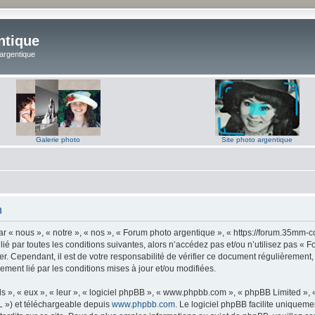
ntique
 argentique
Galerie photo
Site photo argentique
n
 « nous », « notre », « nos », « Forum photo argentique », « https://forum.35mm-c
lié par toutes les conditions suivantes, alors n’accédez pas et/ou n’utilisez pas 
er. Cependant, il est de votre responsabilité de vérifier ce document régulièrement,
lement lié par les conditions mises à jour et/ou modifiées.
s », « eux », « leur », « logiciel phpBB », « www.phpbb.com », « phpBB Limited »,
L ») et téléchargeable depuis
www.phpbb.com
. Le logiciel phpBB facilite uniqueme