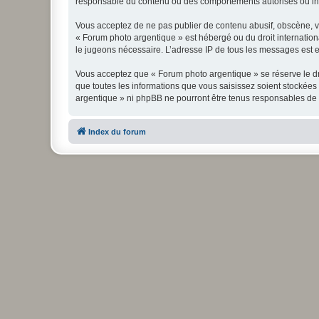
responsable du contenu ou des comportements autorisés ou inter
Vous acceptez de ne pas publier de contenu abusif, obscène, vul
« Forum photo argentique » est hébergé ou du droit internationa
le jugeons nécessaire. L’adresse IP de tous les messages est en
Vous acceptez que « Forum photo argentique » se réserve le dro
que toutes les informations que vous saisissez soient stockée
argentique » ni phpBB ne pourront être tenus responsables de 
Index du forum