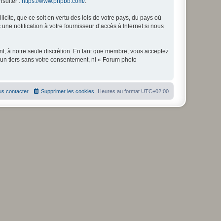
nsulter :
https://www.phpbb.com/
.
icite, que ce soit en vertu des lois de votre pays, du pays où
ne notification à votre fournisseur d’accès à Internet si nous
nt, à notre seule discrétion. En tant que membre, vous acceptez
un tiers sans votre consentement, ni « Forum photo
s contacter
Supprimer les cookies
Heures au format
UTC+02:00