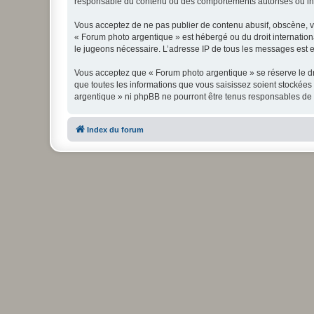
responsable du contenu ou des comportements autorisés ou inter
Vous acceptez de ne pas publier de contenu abusif, obscène, vul
« Forum photo argentique » est hébergé ou du droit internationa
le jugeons nécessaire. L’adresse IP de tous les messages est en
Vous acceptez que « Forum photo argentique » se réserve le dro
que toutes les informations que vous saisissez soient stockée
argentique » ni phpBB ne pourront être tenus responsables de 
Index du forum