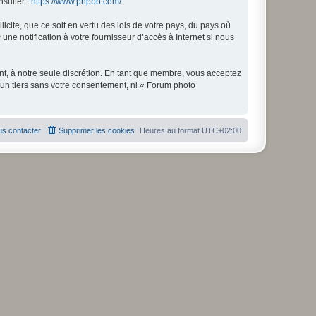
nsulter :
https://www.phpbb.com/
.
icite, que ce soit en vertu des lois de votre pays, du pays où
ne notification à votre fournisseur d’accès à Internet si nous
nt, à notre seule discrétion. En tant que membre, vous acceptez
un tiers sans votre consentement, ni « Forum photo
s contacter
Supprimer les cookies
Heures au format
UTC+02:00