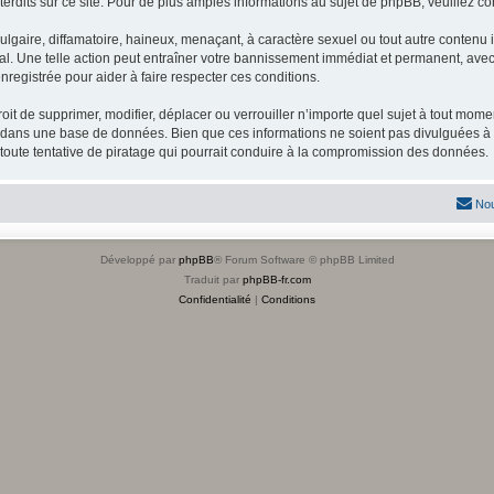
dits sur ce site. Pour de plus amples informations au sujet de phpBB, veuillez co
gaire, diffamatoire, haineux, menaçant, à caractère sexuel ou tout autre contenu ill
l. Une telle action peut entraîner votre bannissement immédiat et permanent, avec u
registrée pour aider à faire respecter ces conditions.
it de supprimer, modifier, déplacer ou verrouiller n’importe quel sujet à tout mome
s dans une base de données. Bien que ces informations ne soient pas divulguées à 
toute tentative de piratage qui pourrait conduire à la compromission des données.
Nou
Développé par
phpBB
® Forum Software © phpBB Limited
Traduit par
phpBB-fr.com
Confidentialité
|
Conditions