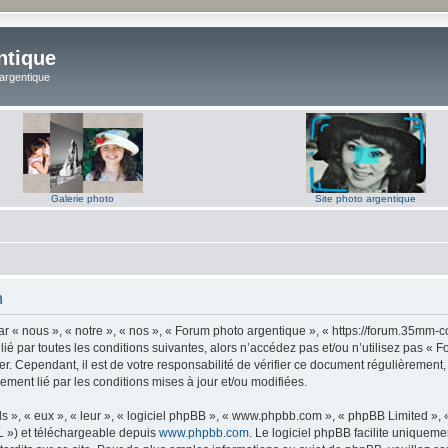
ntique
 argentique
Galerie photo
Site photo argentique
n
 « nous », « notre », « nos », « Forum photo argentique », « https://forum.35mm-c
lié par toutes les conditions suivantes, alors n’accédez pas et/ou n’utilisez pas 
er. Cependant, il est de votre responsabilité de vérifier ce document régulièrement,
lement lié par les conditions mises à jour et/ou modifiées.
s », « eux », « leur », « logiciel phpBB », « www.phpbb.com », « phpBB Limited »,
L ») et téléchargeable depuis
www.phpbb.com
. Le logiciel phpBB facilite uniqueme