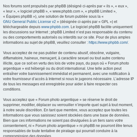
Nos forums sont propulsés par phpBB (désigné ci-après par « ils », « eux »,
« leur », « logiciel phpBB », « www.phpbb.com », « phpBB Limited »,
« Équipes phpBB »), une solution de forum publiée sous la «
GNU General Public License v2
» (désignée ci-après par « GPL ») et
téléchargeable depuis
www.phpbb.com
. Le logiciel phpBB facilite uniquement
les discussions sur Internet ; phpBB Limited n’est pas responsable du contenu
ou des comportements autorisés ou interdits sur ce site. Pour de plus amples
informations au sujet de phpBB, veuillez consulter :
https://www.phpbb.com/
.
Vous acceptez de ne pas publier de contenu abusif, obscène, vulgaire,
diffamatoire, haineux, menaçant, à caractère sexuel ou tout autre contenu
illicite, que ce soit en vertu des lois de votre pays, du pays où « Forum photo
argentique » est hébergé ou du droit international. Une telle action peut
entraîner votre bannissement immédiat et permanent, avec une notification à
votre fournisseur d’accès à Internet si nous le jugeons nécessaire. L’adresse IP
de tous les messages est enregistrée pour aider à faire respecter ces
conditions.
Vous acceptez que « Forum photo argentique » se réserve le droit de
supprimer, modifier, déplacer ou verrouiller n’importe quel sujet à tout moment,
à notre seule discrétion. En tant que membre, vous acceptez que toutes les
informations que vous saisissez soient stockées dans une base de données.
Bien que ces informations ne soient pas divulguées à un tiers sans votre
consentement, ni « Forum photo argentique » ni phpBB ne pourront être tenus
responsables de toute tentative de piratage qui pourrait conduire à la
compromission des données.