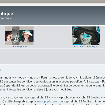
ntique
 argentique
Galerie photo
Site photo argentique
n
 « nous », « notre », « nos », « Forum photo argentique », « https://forum.35mm-c
lié par toutes les conditions suivantes, alors n’accédez pas et/ou n’utilisez pas 
er. Cependant, il est de votre responsabilité de vérifier ce document régulièrement,
lement lié par les conditions mises à jour et/ou modifiées.
s », « eux », « leur », « logiciel phpBB », « www.phpbb.com », « phpBB Limited »,
L ») et téléchargeable depuis
www.phpbb.com
. Le logiciel phpBB facilite uniqueme