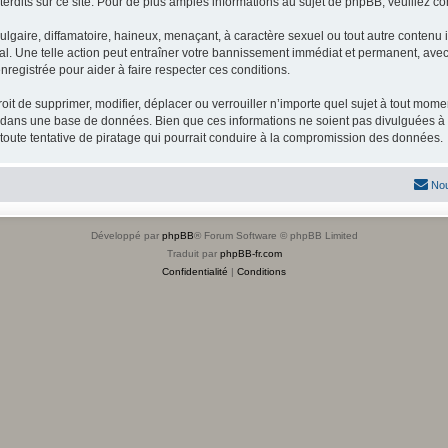
dits sur ce site. Pour de plus amples informations au sujet de phpBB, veuillez co
gaire, diffamatoire, haineux, menaçant, à caractère sexuel ou tout autre contenu ill
l. Une telle action peut entraîner votre bannissement immédiat et permanent, avec u
registrée pour aider à faire respecter ces conditions.
it de supprimer, modifier, déplacer ou verrouiller n’importe quel sujet à tout mome
s dans une base de données. Bien que ces informations ne soient pas divulguées à 
toute tentative de piratage qui pourrait conduire à la compromission des données.
Nou
Développé par
phpBB
® Forum Software © phpBB Limited
Traduit par
phpBB-fr.com
Confidentialité
|
Conditions