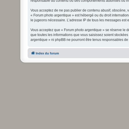
responsable du contenu ou des comportements autorisés ou inter
Vous acceptez de ne pas publier de contenu abusif, obscène, vul
« Forum photo argentique » est hébergé ou du droit internationa
le jugeons nécessaire. L’adresse IP de tous les messages est en
Vous acceptez que « Forum photo argentique » se réserve le dro
que toutes les informations que vous saisissez soient stockée
argentique » ni phpBB ne pourront être tenus responsables de 
Index du forum