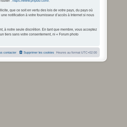
nsulter :
https://www.phpbb.com/
.
icite, que ce soit en vertu des lois de votre pays, du pays où
ne notification à votre fournisseur d’accès à Internet si nous
nt, à notre seule discrétion. En tant que membre, vous acceptez
un tiers sans votre consentement, ni « Forum photo
s contacter
Supprimer les cookies
Heures au format
UTC+02:00