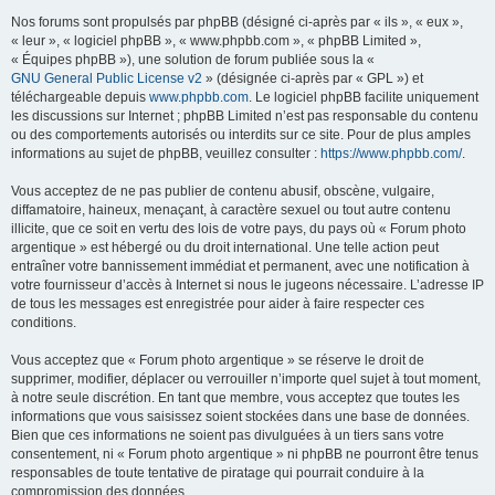
Nos forums sont propulsés par phpBB (désigné ci-après par « ils », « eux »,
« leur », « logiciel phpBB », « www.phpbb.com », « phpBB Limited »,
« Équipes phpBB »), une solution de forum publiée sous la «
GNU General Public License v2
» (désignée ci-après par « GPL ») et
téléchargeable depuis
www.phpbb.com
. Le logiciel phpBB facilite uniquement
les discussions sur Internet ; phpBB Limited n’est pas responsable du contenu
ou des comportements autorisés ou interdits sur ce site. Pour de plus amples
informations au sujet de phpBB, veuillez consulter :
https://www.phpbb.com/
.
Vous acceptez de ne pas publier de contenu abusif, obscène, vulgaire,
diffamatoire, haineux, menaçant, à caractère sexuel ou tout autre contenu
illicite, que ce soit en vertu des lois de votre pays, du pays où « Forum photo
argentique » est hébergé ou du droit international. Une telle action peut
entraîner votre bannissement immédiat et permanent, avec une notification à
votre fournisseur d’accès à Internet si nous le jugeons nécessaire. L’adresse IP
de tous les messages est enregistrée pour aider à faire respecter ces
conditions.
Vous acceptez que « Forum photo argentique » se réserve le droit de
supprimer, modifier, déplacer ou verrouiller n’importe quel sujet à tout moment,
à notre seule discrétion. En tant que membre, vous acceptez que toutes les
informations que vous saisissez soient stockées dans une base de données.
Bien que ces informations ne soient pas divulguées à un tiers sans votre
consentement, ni « Forum photo argentique » ni phpBB ne pourront être tenus
responsables de toute tentative de piratage qui pourrait conduire à la
compromission des données.