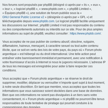
Nos forums sont propulsés par phpBB (désigné ci-après par « ils », « eux »,
« leur », « logiciel phpBB », « www.phpbb.com », « phpBB Limited »,
« Équipes phpBB »), une solution de forum publiée sous la «
GNU General Public License v2
» (désignée ci-après par « GPL ») et
téléchargeable depuis
www.phpbb.com
. Le logiciel phpBB facilite uniquement
les discussions sur Internet ; phpBB Limited n’est pas responsable du contenu
ou des comportements autorisés ou interdits sur ce site. Pour de plus amples
informations au sujet de phpBB, veuillez consulter :
https://www.phpbb.com/
.
Vous acceptez de ne pas publier de contenu abusif, obscène, vulgaire,
diffamatoire, haineux, menaçant, à caractère sexuel ou tout autre contenu
illicite, que ce soit en vertu des lois de votre pays, du pays où « Forum photo
argentique » est hébergé ou du droit international. Une telle action peut
entraîner votre bannissement immédiat et permanent, avec une notification à
votre fournisseur d’accès à Internet si nous le jugeons nécessaire. L’adresse IP
de tous les messages est enregistrée pour aider à faire respecter ces
conditions.
Vous acceptez que « Forum photo argentique » se réserve le droit de
supprimer, modifier, déplacer ou verrouiller n’importe quel sujet à tout moment,
à notre seule discrétion. En tant que membre, vous acceptez que toutes les
informations que vous saisissez soient stockées dans une base de données.
Bien que ces informations ne soient pas divulguées à un tiers sans votre
consentement, ni « Forum photo argentique » ni phpBB ne pourront être tenus
responsables de toute tentative de piratage qui pourrait conduire à la
compromission des données.