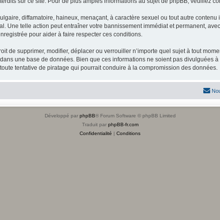
dits sur ce site. Pour de plus amples informations au sujet de phpBB, veuillez co
gaire, diffamatoire, haineux, menaçant, à caractère sexuel ou tout autre contenu ill
l. Une telle action peut entraîner votre bannissement immédiat et permanent, avec u
registrée pour aider à faire respecter ces conditions.
it de supprimer, modifier, déplacer ou verrouiller n’importe quel sujet à tout mome
s dans une base de données. Bien que ces informations ne soient pas divulguées à 
toute tentative de piratage qui pourrait conduire à la compromission des données.
Nou
Développé par
phpBB
® Forum Software © phpBB Limited
Traduit par
phpBB-fr.com
Confidentialité
|
Conditions