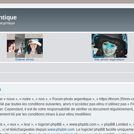
ntique
 argentique
Galerie photo
Site photo argentique
n
 « nous », « notre », « nos », « Forum photo argentique », « https://forum.35mm-c
lié par toutes les conditions suivantes, alors n’accédez pas et/ou n’utilisez pas 
er. Cependant, il est de votre responsabilité de vérifier ce document régulièrement,
lement lié par les conditions mises à jour et/ou modifiées.
s », « eux », « leur », « logiciel phpBB », « www.phpbb.com », « phpBB Limited »,
L ») et téléchargeable depuis
www.phpbb.com
. Le logiciel phpBB facilite uniqueme