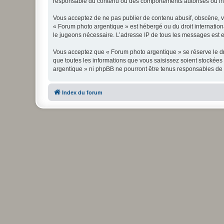
responsable du contenu ou des comportements autorisés ou inter
Vous acceptez de ne pas publier de contenu abusif, obscène, vul
« Forum photo argentique » est hébergé ou du droit internationa
le jugeons nécessaire. L’adresse IP de tous les messages est en
Vous acceptez que « Forum photo argentique » se réserve le dro
que toutes les informations que vous saisissez soient stockée
argentique » ni phpBB ne pourront être tenus responsables de 
Index du forum