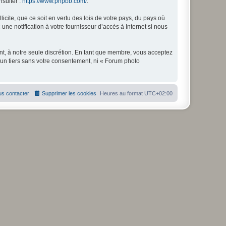
nsulter :
https://www.phpbb.com/
.
icite, que ce soit en vertu des lois de votre pays, du pays où
ne notification à votre fournisseur d’accès à Internet si nous
nt, à notre seule discrétion. En tant que membre, vous acceptez
un tiers sans votre consentement, ni « Forum photo
s contacter
Supprimer les cookies
Heures au format
UTC+02:00