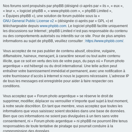
Nos forums sont propulsés par phpBB (désigné ci-après par « ils », « eux »,
« leur », « logiciel phpBB », « www.phpbb.com », « phpBB Limited »,
« Équipes phpBB »), une solution de forum publiée sous la «
GNU General Public License v2
» (désignée ci-après par « GPL ») et
téléchargeable depuis
www.phpbb.com
. Le logiciel phpBB facilite uniquement
les discussions sur Internet ; phpBB Limited n’est pas responsable du contenu
ou des comportements autorisés ou interdits sur ce site. Pour de plus amples
informations au sujet de phpBB, veuillez consulter :
https://www.phpbb.com/
.
Vous acceptez de ne pas publier de contenu abusif, obscène, vulgaire,
diffamatoire, haineux, menaçant, à caractère sexuel ou tout autre contenu
illicite, que ce soit en vertu des lois de votre pays, du pays où « Forum photo
argentique » est hébergé ou du droit international. Une telle action peut
entraîner votre bannissement immédiat et permanent, avec une notification à
votre fournisseur d’accès à Internet si nous le jugeons nécessaire. L’adresse IP
de tous les messages est enregistrée pour aider à faire respecter ces
conditions.
Vous acceptez que « Forum photo argentique » se réserve le droit de
supprimer, modifier, déplacer ou verrouiller n’importe quel sujet à tout moment,
à notre seule discrétion. En tant que membre, vous acceptez que toutes les
informations que vous saisissez soient stockées dans une base de données.
Bien que ces informations ne soient pas divulguées à un tiers sans votre
consentement, ni « Forum photo argentique » ni phpBB ne pourront être tenus
responsables de toute tentative de piratage qui pourrait conduire à la
compromission des données.