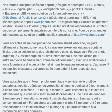
Nos forums sont propulsés par phpBB (désigné ci-après par « ils », « eux »,
« leur », « logiciel phpBB », « www.phpbb.com », « phpBB Limited »,
« Équipes phpBB »), une solution de forum publiée sous la «
GNU General Public License v2
» (désignée ci-après par « GPL ») et
téléchargeable depuis
www.phpbb.com
. Le logiciel phpBB facilite uniquement
les discussions sur Internet ; phpBB Limited n’est pas responsable du contenu
ou des comportements autorisés ou interdits sur ce site. Pour de plus amples
informations au sujet de phpBB, veuillez consulter :
https://www.phpbb.com/
.
Vous acceptez de ne pas publier de contenu abusif, obscène, vulgaire,
diffamatoire, haineux, menaçant, à caractère sexuel ou tout autre contenu
illicite, que ce soit en vertu des lois de votre pays, du pays où « Forum photo
argentique » est hébergé ou du droit international. Une telle action peut
entraîner votre bannissement immédiat et permanent, avec une notification à
votre fournisseur d’accès à Internet si nous le jugeons nécessaire. L’adresse IP
de tous les messages est enregistrée pour aider à faire respecter ces
conditions.
Vous acceptez que « Forum photo argentique » se réserve le droit de
supprimer, modifier, déplacer ou verrouiller n’importe quel sujet à tout moment,
à notre seule discrétion. En tant que membre, vous acceptez que toutes les
informations que vous saisissez soient stockées dans une base de données.
Bien que ces informations ne soient pas divulguées à un tiers sans votre
consentement, ni « Forum photo argentique » ni phpBB ne pourront être tenus
responsables de toute tentative de piratage qui pourrait conduire à la
compromission des données.