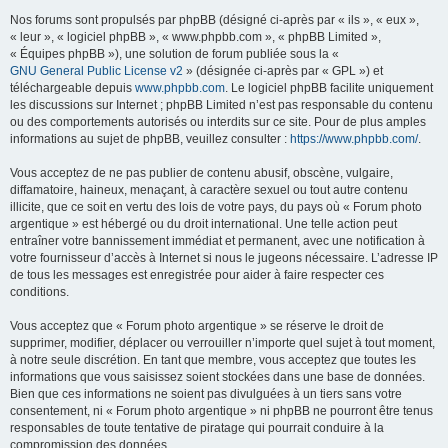
Nos forums sont propulsés par phpBB (désigné ci-après par « ils », « eux »,
« leur », « logiciel phpBB », « www.phpbb.com », « phpBB Limited »,
« Équipes phpBB »), une solution de forum publiée sous la «
GNU General Public License v2
» (désignée ci-après par « GPL ») et
téléchargeable depuis
www.phpbb.com
. Le logiciel phpBB facilite uniquement
les discussions sur Internet ; phpBB Limited n’est pas responsable du contenu
ou des comportements autorisés ou interdits sur ce site. Pour de plus amples
informations au sujet de phpBB, veuillez consulter :
https://www.phpbb.com/
.
Vous acceptez de ne pas publier de contenu abusif, obscène, vulgaire,
diffamatoire, haineux, menaçant, à caractère sexuel ou tout autre contenu
illicite, que ce soit en vertu des lois de votre pays, du pays où « Forum photo
argentique » est hébergé ou du droit international. Une telle action peut
entraîner votre bannissement immédiat et permanent, avec une notification à
votre fournisseur d’accès à Internet si nous le jugeons nécessaire. L’adresse IP
de tous les messages est enregistrée pour aider à faire respecter ces
conditions.
Vous acceptez que « Forum photo argentique » se réserve le droit de
supprimer, modifier, déplacer ou verrouiller n’importe quel sujet à tout moment,
à notre seule discrétion. En tant que membre, vous acceptez que toutes les
informations que vous saisissez soient stockées dans une base de données.
Bien que ces informations ne soient pas divulguées à un tiers sans votre
consentement, ni « Forum photo argentique » ni phpBB ne pourront être tenus
responsables de toute tentative de piratage qui pourrait conduire à la
compromission des données.