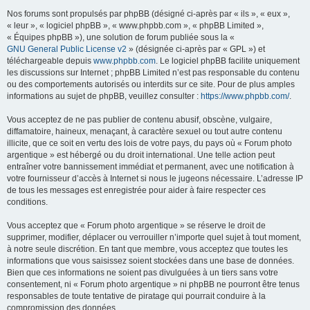
Nos forums sont propulsés par phpBB (désigné ci-après par « ils », « eux »,
« leur », « logiciel phpBB », « www.phpbb.com », « phpBB Limited »,
« Équipes phpBB »), une solution de forum publiée sous la «
GNU General Public License v2
» (désignée ci-après par « GPL ») et
téléchargeable depuis
www.phpbb.com
. Le logiciel phpBB facilite uniquement
les discussions sur Internet ; phpBB Limited n’est pas responsable du contenu
ou des comportements autorisés ou interdits sur ce site. Pour de plus amples
informations au sujet de phpBB, veuillez consulter :
https://www.phpbb.com/
.
Vous acceptez de ne pas publier de contenu abusif, obscène, vulgaire,
diffamatoire, haineux, menaçant, à caractère sexuel ou tout autre contenu
illicite, que ce soit en vertu des lois de votre pays, du pays où « Forum photo
argentique » est hébergé ou du droit international. Une telle action peut
entraîner votre bannissement immédiat et permanent, avec une notification à
votre fournisseur d’accès à Internet si nous le jugeons nécessaire. L’adresse IP
de tous les messages est enregistrée pour aider à faire respecter ces
conditions.
Vous acceptez que « Forum photo argentique » se réserve le droit de
supprimer, modifier, déplacer ou verrouiller n’importe quel sujet à tout moment,
à notre seule discrétion. En tant que membre, vous acceptez que toutes les
informations que vous saisissez soient stockées dans une base de données.
Bien que ces informations ne soient pas divulguées à un tiers sans votre
consentement, ni « Forum photo argentique » ni phpBB ne pourront être tenus
responsables de toute tentative de piratage qui pourrait conduire à la
compromission des données.