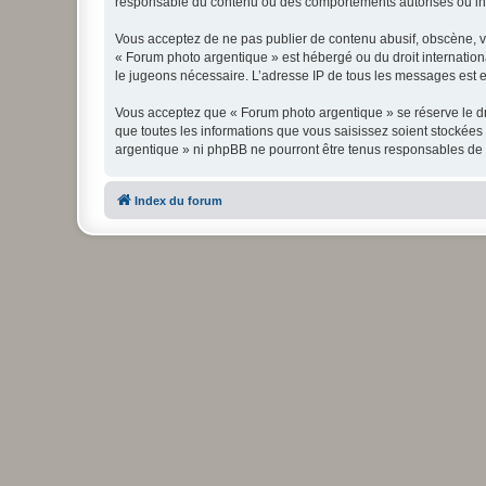
responsable du contenu ou des comportements autorisés ou inter
Vous acceptez de ne pas publier de contenu abusif, obscène, vul
« Forum photo argentique » est hébergé ou du droit internationa
le jugeons nécessaire. L’adresse IP de tous les messages est en
Vous acceptez que « Forum photo argentique » se réserve le dro
que toutes les informations que vous saisissez soient stockée
argentique » ni phpBB ne pourront être tenus responsables de 
Index du forum