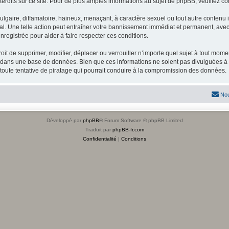
dits sur ce site. Pour de plus amples informations au sujet de phpBB, veuillez co
gaire, diffamatoire, haineux, menaçant, à caractère sexuel ou tout autre contenu ill
l. Une telle action peut entraîner votre bannissement immédiat et permanent, avec u
registrée pour aider à faire respecter ces conditions.
it de supprimer, modifier, déplacer ou verrouiller n’importe quel sujet à tout mome
s dans une base de données. Bien que ces informations ne soient pas divulguées à 
toute tentative de piratage qui pourrait conduire à la compromission des données.
Nou
Développé par
phpBB
® Forum Software © phpBB Limited
Traduit par
phpBB-fr.com
Confidentialité
|
Conditions