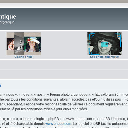
ntique
 argentique
Galerie photo
Site photo argentique
n
 « nous », « notre », « nos », « Forum photo argentique », « https://forum.35mm-c
lié par toutes les conditions suivantes, alors n’accédez pas et/ou n’utilisez pas 
er. Cependant, il est de votre responsabilité de vérifier ce document régulièrement,
lement lié par les conditions mises à jour et/ou modifiées.
s », « eux », « leur », « logiciel phpBB », « www.phpbb.com », « phpBB Limited »,
L ») et téléchargeable depuis
www.phpbb.com
. Le logiciel phpBB facilite uniqueme