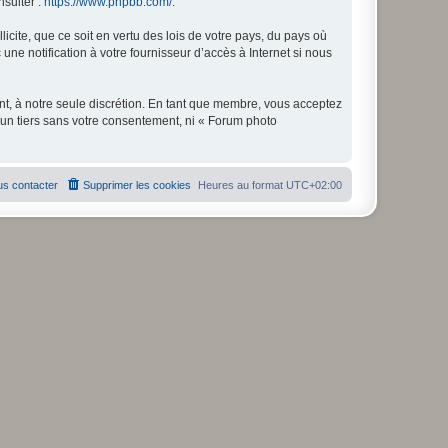
nsulter :
https://www.phpbb.com/
.
icite, que ce soit en vertu des lois de votre pays, du pays où
ne notification à votre fournisseur d’accès à Internet si nous
nt, à notre seule discrétion. En tant que membre, vous acceptez
un tiers sans votre consentement, ni « Forum photo
s contacter
Supprimer les cookies
Heures au format
UTC+02:00