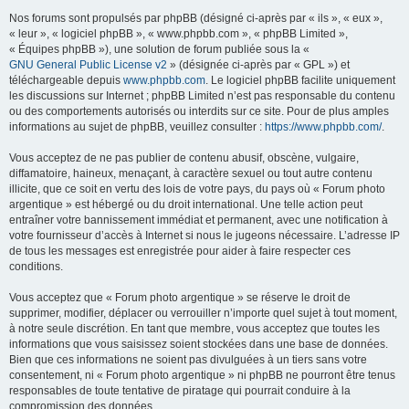
Nos forums sont propulsés par phpBB (désigné ci-après par « ils », « eux »,
« leur », « logiciel phpBB », « www.phpbb.com », « phpBB Limited »,
« Équipes phpBB »), une solution de forum publiée sous la «
GNU General Public License v2
» (désignée ci-après par « GPL ») et
téléchargeable depuis
www.phpbb.com
. Le logiciel phpBB facilite uniquement
les discussions sur Internet ; phpBB Limited n’est pas responsable du contenu
ou des comportements autorisés ou interdits sur ce site. Pour de plus amples
informations au sujet de phpBB, veuillez consulter :
https://www.phpbb.com/
.
Vous acceptez de ne pas publier de contenu abusif, obscène, vulgaire,
diffamatoire, haineux, menaçant, à caractère sexuel ou tout autre contenu
illicite, que ce soit en vertu des lois de votre pays, du pays où « Forum photo
argentique » est hébergé ou du droit international. Une telle action peut
entraîner votre bannissement immédiat et permanent, avec une notification à
votre fournisseur d’accès à Internet si nous le jugeons nécessaire. L’adresse IP
de tous les messages est enregistrée pour aider à faire respecter ces
conditions.
Vous acceptez que « Forum photo argentique » se réserve le droit de
supprimer, modifier, déplacer ou verrouiller n’importe quel sujet à tout moment,
à notre seule discrétion. En tant que membre, vous acceptez que toutes les
informations que vous saisissez soient stockées dans une base de données.
Bien que ces informations ne soient pas divulguées à un tiers sans votre
consentement, ni « Forum photo argentique » ni phpBB ne pourront être tenus
responsables de toute tentative de piratage qui pourrait conduire à la
compromission des données.