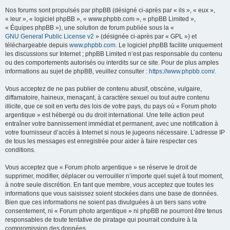
Nos forums sont propulsés par phpBB (désigné ci-après par « ils », « eux »,
« leur », « logiciel phpBB », « www.phpbb.com », « phpBB Limited »,
« Équipes phpBB »), une solution de forum publiée sous la «
GNU General Public License v2
» (désignée ci-après par « GPL ») et
téléchargeable depuis
www.phpbb.com
. Le logiciel phpBB facilite uniquement
les discussions sur Internet ; phpBB Limited n’est pas responsable du contenu
ou des comportements autorisés ou interdits sur ce site. Pour de plus amples
informations au sujet de phpBB, veuillez consulter :
https://www.phpbb.com/
.
Vous acceptez de ne pas publier de contenu abusif, obscène, vulgaire,
diffamatoire, haineux, menaçant, à caractère sexuel ou tout autre contenu
illicite, que ce soit en vertu des lois de votre pays, du pays où « Forum photo
argentique » est hébergé ou du droit international. Une telle action peut
entraîner votre bannissement immédiat et permanent, avec une notification à
votre fournisseur d’accès à Internet si nous le jugeons nécessaire. L’adresse IP
de tous les messages est enregistrée pour aider à faire respecter ces
conditions.
Vous acceptez que « Forum photo argentique » se réserve le droit de
supprimer, modifier, déplacer ou verrouiller n’importe quel sujet à tout moment,
à notre seule discrétion. En tant que membre, vous acceptez que toutes les
informations que vous saisissez soient stockées dans une base de données.
Bien que ces informations ne soient pas divulguées à un tiers sans votre
consentement, ni « Forum photo argentique » ni phpBB ne pourront être tenus
responsables de toute tentative de piratage qui pourrait conduire à la
compromission des données.