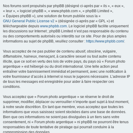
Nos forums sont propulsés par phpBB (désigné ci-après par « ils », « eux »,
« leur », « logiciel phpBB », « www.phpbb.com », « phpBB Limited »,
« Équipes phpBB »), une solution de forum publiée sous la «
GNU General Public License v2
» (désignée ci-après par « GPL ») et
téléchargeable depuis
www.phpbb.com
. Le logiciel phpBB facilite uniquement
les discussions sur Internet ; phpBB Limited n’est pas responsable du contenu
ou des comportements autorisés ou interdits sur ce site. Pour de plus amples
informations au sujet de phpBB, veuillez consulter :
https://www.phpbb.com/
.
Vous acceptez de ne pas publier de contenu abusif, obscène, vulgaire,
diffamatoire, haineux, menaçant, à caractère sexuel ou tout autre contenu
illicite, que ce soit en vertu des lois de votre pays, du pays où « Forum photo
argentique » est hébergé ou du droit international. Une telle action peut
entraîner votre bannissement immédiat et permanent, avec une notification à
votre fournisseur d’accès à Internet si nous le jugeons nécessaire. L’adresse IP
de tous les messages est enregistrée pour aider à faire respecter ces
conditions.
Vous acceptez que « Forum photo argentique » se réserve le droit de
supprimer, modifier, déplacer ou verrouiller n’importe quel sujet à tout moment,
à notre seule discrétion. En tant que membre, vous acceptez que toutes les
informations que vous saisissez soient stockées dans une base de données.
Bien que ces informations ne soient pas divulguées à un tiers sans votre
consentement, ni « Forum photo argentique » ni phpBB ne pourront être tenus
responsables de toute tentative de piratage qui pourrait conduire à la
compromission des données.