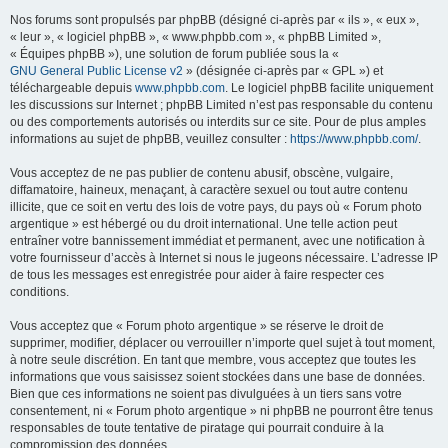
Nos forums sont propulsés par phpBB (désigné ci-après par « ils », « eux »,
« leur », « logiciel phpBB », « www.phpbb.com », « phpBB Limited »,
« Équipes phpBB »), une solution de forum publiée sous la «
GNU General Public License v2
» (désignée ci-après par « GPL ») et
téléchargeable depuis
www.phpbb.com
. Le logiciel phpBB facilite uniquement
les discussions sur Internet ; phpBB Limited n’est pas responsable du contenu
ou des comportements autorisés ou interdits sur ce site. Pour de plus amples
informations au sujet de phpBB, veuillez consulter :
https://www.phpbb.com/
.
Vous acceptez de ne pas publier de contenu abusif, obscène, vulgaire,
diffamatoire, haineux, menaçant, à caractère sexuel ou tout autre contenu
illicite, que ce soit en vertu des lois de votre pays, du pays où « Forum photo
argentique » est hébergé ou du droit international. Une telle action peut
entraîner votre bannissement immédiat et permanent, avec une notification à
votre fournisseur d’accès à Internet si nous le jugeons nécessaire. L’adresse IP
de tous les messages est enregistrée pour aider à faire respecter ces
conditions.
Vous acceptez que « Forum photo argentique » se réserve le droit de
supprimer, modifier, déplacer ou verrouiller n’importe quel sujet à tout moment,
à notre seule discrétion. En tant que membre, vous acceptez que toutes les
informations que vous saisissez soient stockées dans une base de données.
Bien que ces informations ne soient pas divulguées à un tiers sans votre
consentement, ni « Forum photo argentique » ni phpBB ne pourront être tenus
responsables de toute tentative de piratage qui pourrait conduire à la
compromission des données.