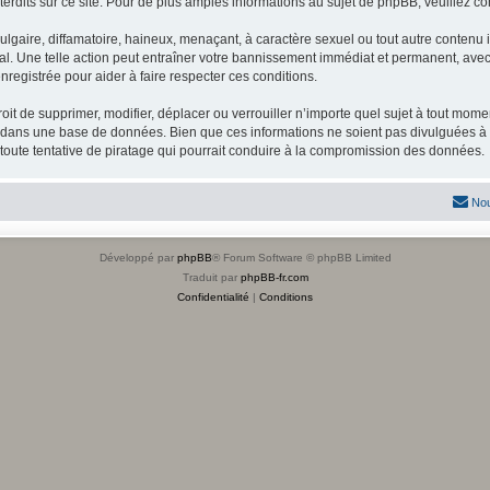
dits sur ce site. Pour de plus amples informations au sujet de phpBB, veuillez co
gaire, diffamatoire, haineux, menaçant, à caractère sexuel ou tout autre contenu ill
l. Une telle action peut entraîner votre bannissement immédiat et permanent, avec u
registrée pour aider à faire respecter ces conditions.
it de supprimer, modifier, déplacer ou verrouiller n’importe quel sujet à tout mome
s dans une base de données. Bien que ces informations ne soient pas divulguées à 
toute tentative de piratage qui pourrait conduire à la compromission des données.
Nou
Développé par
phpBB
® Forum Software © phpBB Limited
Traduit par
phpBB-fr.com
Confidentialité
|
Conditions