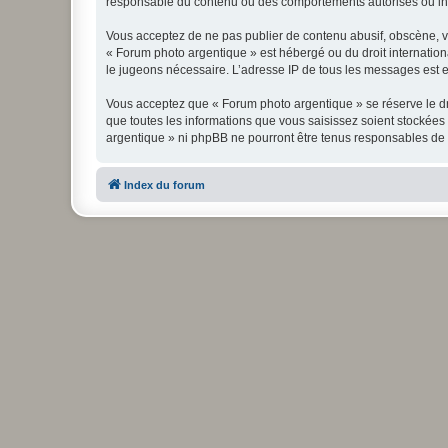
responsable du contenu ou des comportements autorisés ou inter
Vous acceptez de ne pas publier de contenu abusif, obscène, vul
« Forum photo argentique » est hébergé ou du droit internationa
le jugeons nécessaire. L’adresse IP de tous les messages est en
Vous acceptez que « Forum photo argentique » se réserve le dro
que toutes les informations que vous saisissez soient stockée
argentique » ni phpBB ne pourront être tenus responsables de 
Index du forum