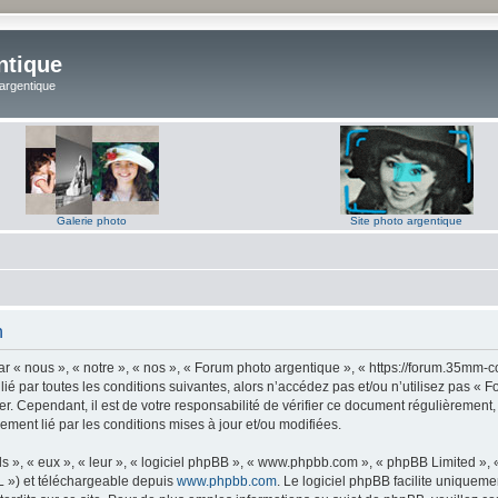
ntique
 argentique
Galerie photo
Site photo argentique
n
 « nous », « notre », « nos », « Forum photo argentique », « https://forum.35mm-c
lié par toutes les conditions suivantes, alors n’accédez pas et/ou n’utilisez pas 
er. Cependant, il est de votre responsabilité de vérifier ce document régulièrement,
lement lié par les conditions mises à jour et/ou modifiées.
s », « eux », « leur », « logiciel phpBB », « www.phpbb.com », « phpBB Limited »,
L ») et téléchargeable depuis
www.phpbb.com
. Le logiciel phpBB facilite uniqueme