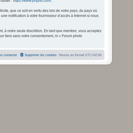
nsulter :
https://www.phpbb.com/
.
icite, que ce soit en vertu des lois de votre pays, du pays où
ne notification à votre fournisseur d’accès à Internet si nous
nt, à notre seule discrétion. En tant que membre, vous acceptez
un tiers sans votre consentement, ni « Forum photo
s contacter
Supprimer les cookies
Heures au format
UTC+02:00