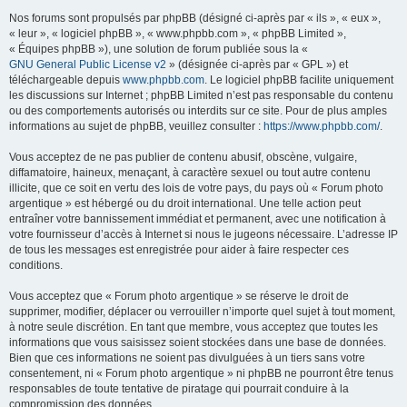
Nos forums sont propulsés par phpBB (désigné ci-après par « ils », « eux »,
« leur », « logiciel phpBB », « www.phpbb.com », « phpBB Limited »,
« Équipes phpBB »), une solution de forum publiée sous la «
GNU General Public License v2
» (désignée ci-après par « GPL ») et
téléchargeable depuis
www.phpbb.com
. Le logiciel phpBB facilite uniquement
les discussions sur Internet ; phpBB Limited n’est pas responsable du contenu
ou des comportements autorisés ou interdits sur ce site. Pour de plus amples
informations au sujet de phpBB, veuillez consulter :
https://www.phpbb.com/
.
Vous acceptez de ne pas publier de contenu abusif, obscène, vulgaire,
diffamatoire, haineux, menaçant, à caractère sexuel ou tout autre contenu
illicite, que ce soit en vertu des lois de votre pays, du pays où « Forum photo
argentique » est hébergé ou du droit international. Une telle action peut
entraîner votre bannissement immédiat et permanent, avec une notification à
votre fournisseur d’accès à Internet si nous le jugeons nécessaire. L’adresse IP
de tous les messages est enregistrée pour aider à faire respecter ces
conditions.
Vous acceptez que « Forum photo argentique » se réserve le droit de
supprimer, modifier, déplacer ou verrouiller n’importe quel sujet à tout moment,
à notre seule discrétion. En tant que membre, vous acceptez que toutes les
informations que vous saisissez soient stockées dans une base de données.
Bien que ces informations ne soient pas divulguées à un tiers sans votre
consentement, ni « Forum photo argentique » ni phpBB ne pourront être tenus
responsables de toute tentative de piratage qui pourrait conduire à la
compromission des données.