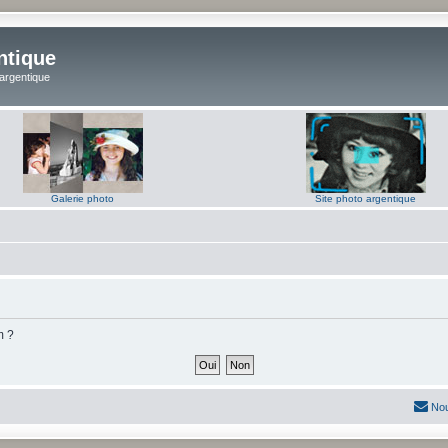
ntique
 argentique
Galerie photo
Site photo argentique
m ?
Nou