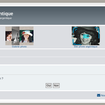
ntique
 argentique
Galerie photo
Site photo argentique
m ?
Nou