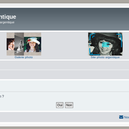
ntique
 argentique
Galerie photo
Site photo argentique
m ?
Nou