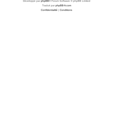
Développé par
phpBB
® Forum Software © phpBB Limited
Traduit par
phpBB-fr.com
Confidentialité
|
Conditions