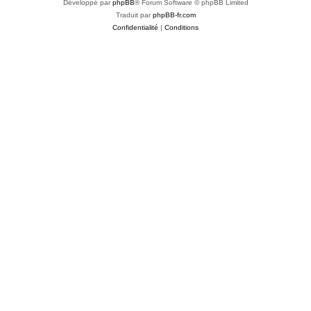
Développé par
phpBB
® Forum Software © phpBB Limited
Traduit par
phpBB-fr.com
Confidentialité
|
Conditions