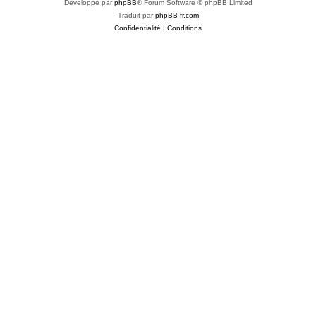
Développé par
phpBB
® Forum Software © phpBB Limited
Traduit par
phpBB-fr.com
Confidentialité
|
Conditions