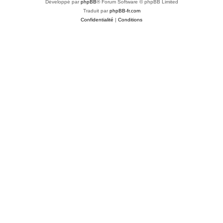
Développé par
phpBB
® Forum Software © phpBB Limited
Traduit par
phpBB-fr.com
Confidentialité
|
Conditions