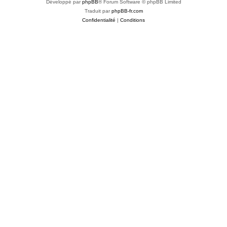
Développé par
phpBB
® Forum Software © phpBB Limited
Traduit par
phpBB-fr.com
Confidentialité
|
Conditions