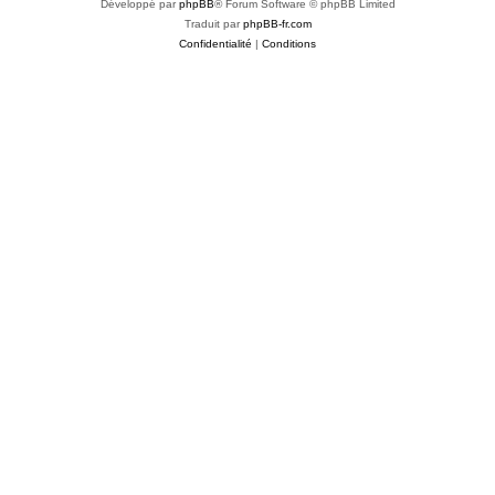
Développé par
phpBB
® Forum Software © phpBB Limited
Traduit par
phpBB-fr.com
Confidentialité
|
Conditions