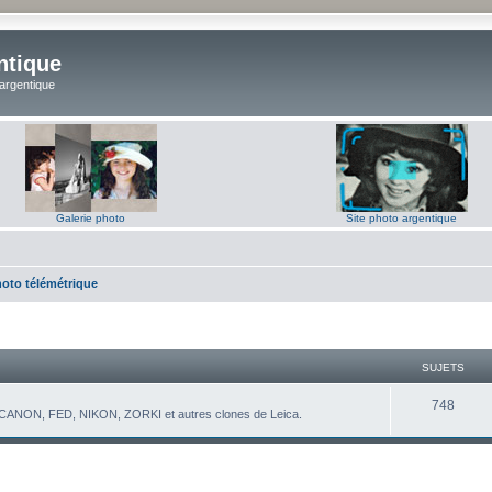
ntique
 argentique
Galerie photo
Site photo argentique
hoto télémétrique
SUJETS
S
748
s CANON, FED, NIKON, ZORKI et autres clones de Leica.
u
j
e