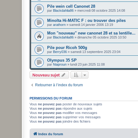
Pile wein cell Canonet 28
par
Blackdahlia86
»
mercredi 08 octobre 2025 14:08
Minolta Hi-MATIC F : ou trouver des piles
par
arathorn
»
samedi 14 janvier 2006 13:19
Mon "nouveau" new canonet 28 et sa lentille...
par
Blackdahlia86
»
dimanche 05 octobre 2025 10:50
Pile pour Ricoh 500g
par
Berry036
»
samedi 13 septembre 2025 23:04
Olympus 35 SP
par
Niaproun
»
lundi 23 juin 2025 11:08
Nouveau sujet
Retourner à l’index du forum
PERMISSIONS DU FORUM
Vous
ne pouvez pas
poster de nouveaux sujets
Vous
ne pouvez pas
répondre aux sujets
Vous
ne pouvez pas
modifier vos messages
Vous
ne pouvez pas
supprimer vos messages
Vous
ne pouvez pas
joindre des fichiers
Index du forum