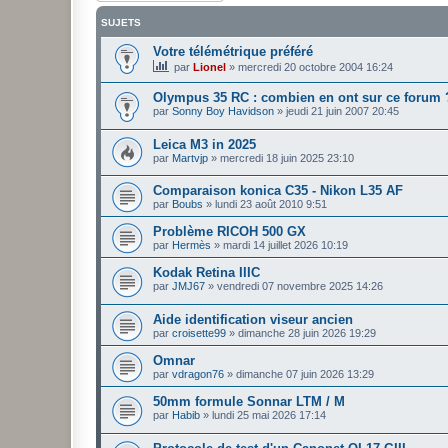
SUJETS
Votre télémétrique préféré
par
Lionel
»
mercredi 20 octobre 2004 16:24
Olympus 35 RC : combien en ont sur ce forum 
par
Sonny Boy Havidson
»
jeudi 21 juin 2007 20:45
Leica M3 in 2025
par
Martvjp
»
mercredi 18 juin 2025 23:10
Comparaison konica C35 - Nikon L35 AF
par
Boubs
»
lundi 23 août 2010 9:51
Problème RICOH 500 GX
par
Hermès
»
mardi 14 juillet 2026 10:19
Kodak Retina IIIC
par
JMJ67
»
vendredi 07 novembre 2025 14:26
Aide identification viseur ancien
par
croisette99
»
dimanche 28 juin 2026 19:29
Omnar
par
vdragon76
»
dimanche 07 juin 2026 13:29
50mm formule Sonnar LTM / M
par
Habib
»
lundi 25 mai 2026 17:14