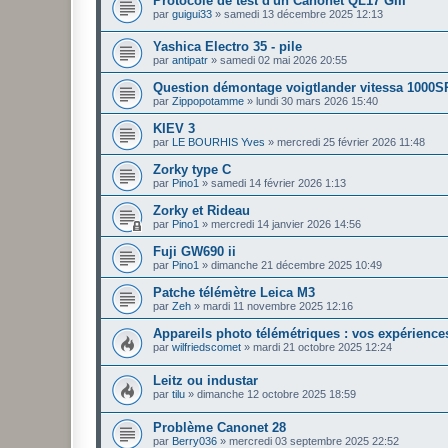
Protocole de test d'un Canonet QL17 GIII
par
guigui33
»
samedi 13 décembre 2025 12:13
Yashica Electro 35 - pile
par
antipatr
»
samedi 02 mai 2026 20:55
Question démontage voigtlander vitessa 1000S
par
Zippopotamme
»
lundi 30 mars 2026 15:40
KIEV 3
par
LE BOURHIS Yves
»
mercredi 25 février 2026 11:48
Zorky type C
par
Pino1
»
samedi 14 février 2026 1:13
Zorky et Rideau
par
Pino1
»
mercredi 14 janvier 2026 14:56
Fuji GW690 ii
par
Pino1
»
dimanche 21 décembre 2025 10:49
Patche télémètre Leica M3
par
Zeh
»
mardi 11 novembre 2025 12:16
Appareils photo télémétriques : vos expériences
par
wilfriedscomet
»
mardi 21 octobre 2025 12:24
Leitz ou industar
par
tilu
»
dimanche 12 octobre 2025 18:59
Problème Canonet 28
par
Berry036
»
mercredi 03 septembre 2025 22:52