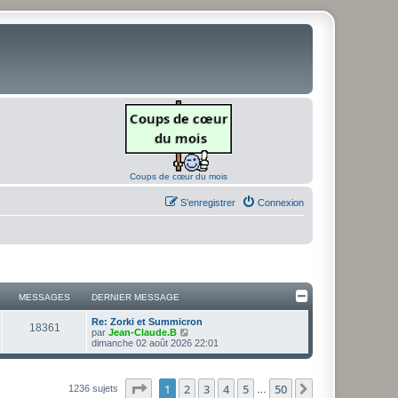
Coups de cœur du mois
S’enregistrer
Connexion
MESSAGES
DERNIER MESSAGE
D
Re: Zorki et Summicron
M
18361
e
V
par
Jean-Claude.B
r
o
dimanche 02 août 2026 22:01
e
n
i
i
r
s
e
l
r
e
Page
1
sur
50
1
2
3
4
5
50
Suivante
1236 sujets
…
s
m
d