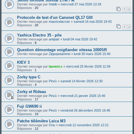
50mm formule Sonnar LTM / M
Dernier message par
Habib
«
mercredi 27 mai 2026 13:18
Réponses :
20
1
2
Protocole de test d'un Canonet QL17 GIII
Dernier message par
mauricelacroix
«
samedi 16 mai 2026 19:43
Réponses :
20
1
2
Yashica Electro 35 - pile
Dernier message par
antipatr
«
lundi 04 mai 2026 19:42
Réponses :
8
Question démontage voigtlander vitessa 1000SR
Dernier message par
Zippopotamme
«
lundi 30 mars 2026 15:40
KIEV 3
Dernier message par
laurent.c
«
mercredi 25 février 2026 11:59
Réponses :
1
Zorky type C
Dernier message par
Pino1
«
samedi 14 février 2026 12:30
Réponses :
4
Zorky et Rideau
Dernier message par
Pino1
«
mercredi 21 janvier 2026 15:46
Réponses :
17
Fuji GW690 ii
Dernier message par
Pino1
«
vendredi 26 décembre 2025 16:48
Réponses :
19
Patche télémètre Leica M3
Dernier message par
Oriu
«
mercredi 12 novembre 2025 12:21
Réponses :
12