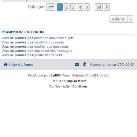
Page
1
sur
50
1
2
3
4
5
50
Suivante
1236 sujets
…
Aller à
PERMISSIONS DU FORUM
Vous
ne pouvez pas
poster de nouveaux sujets
Vous
ne pouvez pas
répondre aux sujets
Vous
ne pouvez pas
modifier vos messages
Vous
ne pouvez pas
supprimer vos messages
Vous
ne pouvez pas
joindre des fichiers
Index du forum
Heures au format
UTC+02:00
Développé par
phpBB
® Forum Software © phpBB Limited
Traduit par
phpBB-fr.com
Confidentialité
|
Conditions