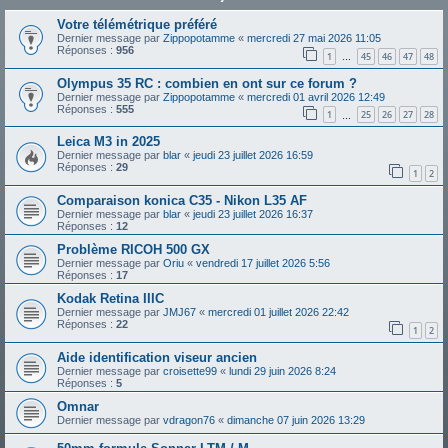
Votre télémétrique préféré
Dernier message par
Zippopotamme
«
mercredi 27 mai 2026 11:05
Réponses :
956
1
45
46
47
48
…
Olympus 35 RC : combien en ont sur ce forum ?
Dernier message par
Zippopotamme
«
mercredi 01 avril 2026 12:49
Réponses :
555
1
25
26
27
28
…
Leica M3 in 2025
Dernier message par
blar
«
jeudi 23 juillet 2026 16:59
Réponses :
29
1
2
Comparaison konica C35 - Nikon L35 AF
Dernier message par
blar
«
jeudi 23 juillet 2026 16:37
Réponses :
12
Problème RICOH 500 GX
Dernier message par
Oriu
«
vendredi 17 juillet 2026 5:56
Réponses :
17
Kodak Retina IIIC
Dernier message par
JMJ67
«
mercredi 01 juillet 2026 22:42
Réponses :
22
1
2
Aide identification viseur ancien
Dernier message par
croisette99
«
lundi 29 juin 2026 8:24
Réponses :
5
Omnar
Dernier message par
vdragon76
«
dimanche 07 juin 2026 13:29