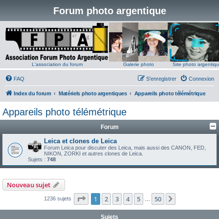
Forum photo argentique
L'association du forum
Galerie photo
Site photo argentiq
FAQ
S’enregistrer
Connexion
Index du forum
Matériels photo argentiques
Appareils photo télémétrique
Appareils photo télémétrique
Forum
Leica et clones de Leica
Forum Leica pour discuter des Leica, mais aussi des CANON, FED,
NIKON, ZORKI et autres clones de Leica.
Sujets :
748
Nouveau sujet
Page
1
sur
50
1
2
3
4
5
50
Suivante
1236 sujets
…
Sujets